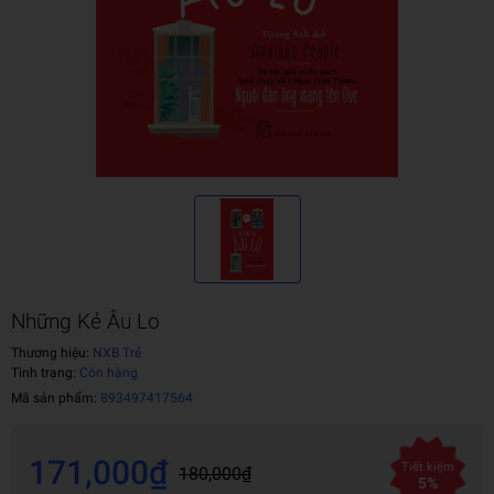
Những Kẻ Âu Lo
Thương hiệu:
NXB Trẻ
Tình trạng:
Còn hàng
Mã sản phẩm:
893497417564
171,000₫
Tiết kiệm
180,000₫
5%