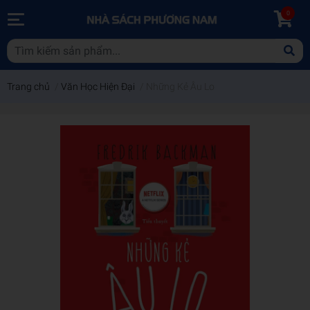
0
Trang chủ
/
Văn Học Hiện Đại
/
Những Kẻ Âu Lo