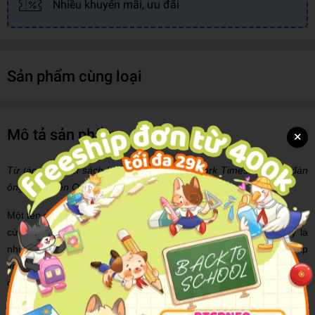
Nhiều khuyến mãi, ưu đãi
Sản phẩm cùng loại
Mô tả sản phẩm
×
Từ tác giả cuốn sách bán chạy số 1 New York Times – Người đàn
ông mang tên Ove
Một tên cướp ngân hàng thất bại đã xông vào một căn hộ đang mở
cửa và bắt giữ tất cả những người trong đó làm con tin. Đây là
những khách mua nhà tiềm năng đang tham quan căn hộ: một cặp
vợ chồng mới nghỉ hưu đang nỗ lực hàn gắn hôn nhân, một giám
đốc ngân hàng giàu có quá bận rộn để quan tâm đến bất kỳ ai, một
cặp đôi trẻ chuẩn bị đón con đầu lòng nhưng có vẻ không có tiếng