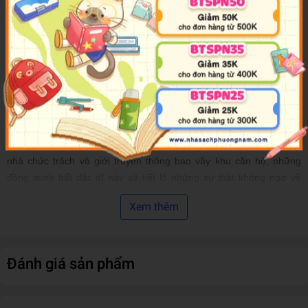
nói chung trong bất kỳ việc gì, một bà cụ tám bảy tuổi đã sống đủ
lâu để không biết sợ một kẻ gí súng vào mặt, một người môi giới
nhà đất bối rối nhưng vẫn sẵn sàng ngã giá và một người đàn ông
bí ẩn đang giam mình trong phòng tắm duy nhất của căn hộ. Nhóm
con tin tồi tệ nhất trên đời.
Mỗi người trong số họ đều cất giấu một cuộc đời đầy thương tổn,
đau đớn, bí mật và đam mê sẵn sàng sôi trào. Không ai trong số
họ là hoàn toàn như những gì họ thể hiện ra. Và tất cả trong số họ
– kể cả tên cướp ngân hàng – đều khao khát được giải cứu. Khi
nhà chức trách và giới truyền thông bao vây khu căn hộ, những
đồng minh bất đắc dĩ này sẽ tiết lộ những sự thật không ngờ về
bản thân và kích hoạt một chuỗi sự việc không ai có thể đoán định
Xem thêm
hay giải thích.
Vẫn là “phong cách đối thoại hoàn hảo và sự hiểu biết vô song về
bản chất con người” (Shelf Awareness), Anxious People là một câu
Đánh giá sản phẩm
chuyện được xây dựng khéo léo về sức mạnh của tình bạn, sự tha
thứ và hi vọng – những thứ giải cứu chúng ta ngay cả trong những
lúc nguy ngập nhất.