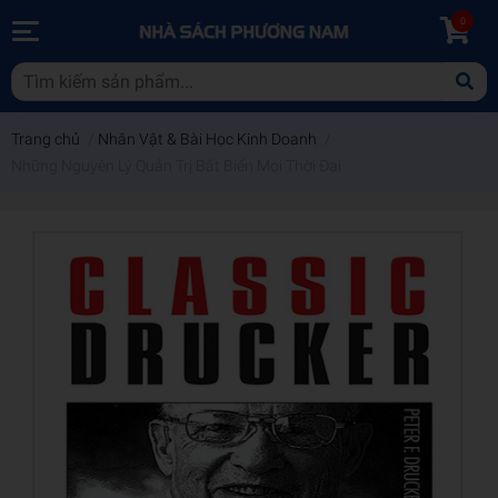
0
Trang chủ
/
Nhân Vật & Bài Học Kinh Doanh
/
Những Nguyên Lý Quản Trị Bất Biến Mọi Thời Đại