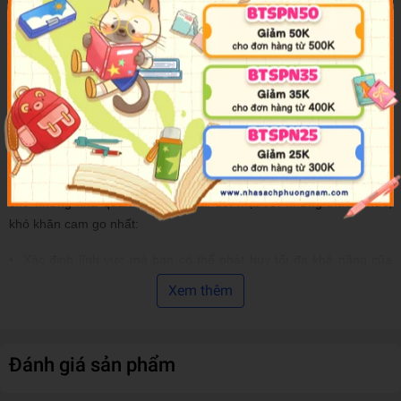
trong cơ cấu các tổ chức, giúp ta hiểu rõ hơn vai trò của nhà quản
lý trong nổ lực đổi mới không ngừng.
Peter Drucker đã vẽ nên một bức tranh rõ ràng và dễ hiểu về tư
duy quản lý cũng như việc áo dụng quản lý vào thực tế. Những tư
tưởng và quan điểm của ông vẫn giữ nguyên giá trị và mới mẻ đến
tận ngày nay.
Tuyển tập
Những Nguyên Lý Quản Trị Bất Biến Mọi Thời Đại
mang lại sự hiểu biết sâu sắc và phương pháp áp dụng thực tiễn
cho những nhà quản trị đang phải đối mặt với những thách thức,
khó khăn cam go nhất:
• Xác định lĩnh vực mà bạn có thể phát huy tối đa khả năng của
mình, nỗ lực cống hiến và làm việc hiệu quả trong suốt sự nghiệp
Xem thêm
• Những kỹ thuật nhận biết khi nào những giả định tiền đề của
doanh nghiệp thay đổi.
Đánh giá sản phẩm
• Cách đưa ra những quyết định hiệu quả, bao gồm việc xác định
những vấn đề cấp bách, bảo đảm quyết định cuối cùng là chính