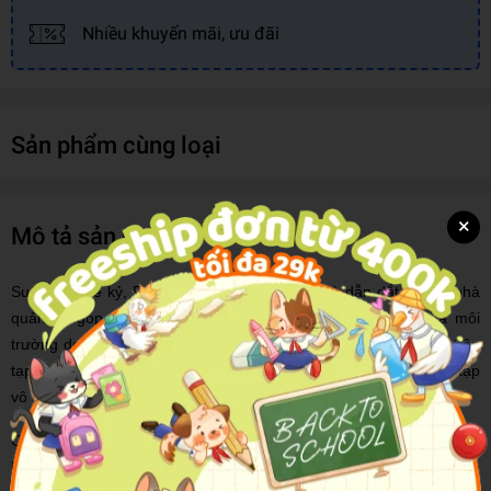
Nhiều khuyến mãi, ưu đãi
Sản phẩm cùng loại
×
Mô tả sản phẩm
Suốt nửa thế kỷ, Peter Drucker đã thức tỉnh và dẫn dắt những nhà
quản lý, góp phần to lớn trong việc thay đổi diện mạo của môi
trường doanh nghiệp bằng những bài báo mang tính đột phá trên
tạp chí Harvard Business Review. Cuốn sách này là một tuyển tập
vô giá những công trình quan trọng nhất của ông.
Qua sự phân tích độc đáo của Peter Drucker, cuốn sách này mang
lại một cơ hội hiếm có để nhìn lại những bước chuyển biến lớn