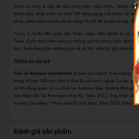
Được ca tụng là cha đẻ của dòng điện xoay chiều, Nikola Tesl
khám phá, phát minh với hơn 700 bằng sáng chế thuộc về ông. N
pháp, phát minh ở mức độ vô cùng chi tiết để lý giải chúng, đồng
Từ tia X, ra-đa đến cuộn dây Tesla, radio, điều khiển từ xa, c
Tesla. Cuốn sách làm sáng tỏ những góc tối trong cuộc đời riê
loại. Tesla bao gồm những bức vẽ, lá thư, nhật kí, ghi chép hiế
Thông tin tác giả
Tiến sĩ Richard Gunderman
là giáo sư ngành X-quang tại Đại
trọng tại hơn 500 học viện ở Hoa Kỳ và nước ngoài. Là tác giả
từ Hội đồng quản trị của Đại học Indiana, Giải thưởng Nhà gi
của Hiệp hội Tia Roentgen Hoa Kỳ. Năm 2012, ông nhận được 
trường Cao đẳng Y khoa Hoa Kỳ trao tặng. Năm 2020, Hiệp hội
Đánh giá sản phẩm