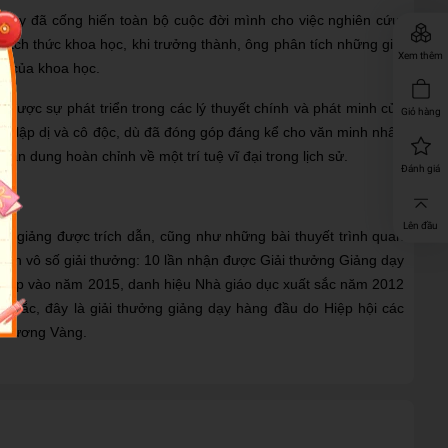
c này đã cống hiến toàn bộ cuộc đời mình cho việc nghiên cứu,
hách thức khoa học, khi trưởng thành, ông phân tích những giải
Xem thêm
ai của khoa học.
y được sự phát triển trong các lý thuyết chính và phát minh của
Giỏ hàng
đời lập dị và cô độc, dù đã đóng góp đáng kể cho văn minh nhân
ân dung hoàn chỉnh về một trí tuệ vĩ đại trong lịch sử.
Đánh giá
Lên đầu
ài giảng được trích dẫn, cũng như những bài thuyết trình quan
nhận vô số giải thưởng: 10 lần nhận được Giải thưởng Giảng dạy
ng lập vào năm 2015, danh hiệu Nhà giáo dục xuất sắc năm 2012
 sắc, đây là giải thưởng giảng dạy hàng đầu do Hiệp hội các
 chương Vàng.