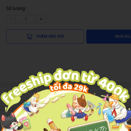
Số lượng:
-
+
THÊM VÀO GIỎ
MUA NG