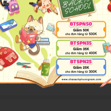
a đã làm thay đổi thế giới với các phát minh của mình. Nhà khoa họ
gay từ thuở ấu thơ, tâm trí của Tesla đã tràn ngập những suy nghĩ t
 thời tự phát triển những nguyên lý, lý thuyết mới định hình lại tương l
uốn tiểu sử với 150 bức ảnh minh họa tuyệt đẹp này sẽ cho độc giả thấ
ng tư và sự nghiệp của nhà phát minh đại tài, người đã sống một cuộc 
m hoi của Tesla, cùng với những bức ảnh chụp ông, tất cả tạo nên bức ch
 học Indiana, Hoa Kỳ. Ông cũng từng là giáo sư thỉnh giảng, có các b
 của hơn 800 bài báo và 15 cuốn sách, tiến sĩ Richard Gunderman đã 
áo dục Truyền cảm hứng do Trường Đại học Y khoa Indiana lần đầu sá
Giải thưởng Alpha Omega Alpha Robert J. Glaser về Giảng dạy Xuất
 các giáo sư ngành X-quang của trường Đại học đã trao tặng ông Huy