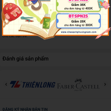
vụ án li kì, hóc búa, biến hoá vô cùng, và cũng lắm dữ dội, hiểm
nguy, mà ở đó ông thể hiện tài ba phá án phi phàm của mình.
Cuốn sách cuốn hút các bạn trẻ bởi lối kể chuyện nhẹ nhàng,
nhưng bí hiểm và vô cùng thông minh. Và hơn thế nữa, còn nhiều
thí dụ trắc nghiệm, vừa giúp hiểu rõ hơn, khám phá lý thú hơn các
vụ án lừng lẫy của Sherlock Holmes, vừa tăng cường trí thông minh
cho các bạn trẻ.
Đánh giá sản phẩm
ĐĂNG KÝ NHẬN BẢN TIN