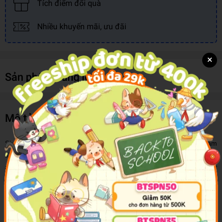
Tích điểm đổi quà
Nhiều khuyến mãi, ưu đãi
×
Sản phẩm cùng loại
Mô tả sản phẩm
Sherlock Holmes là một thám tử tài ba Anh Quốc và cũng là thám
tử đại tài lừng danh Thế giới. Do ông có công khám phá các vụ kỳ
án nên đã được hoàng gia Anh phong tước. Ông là một thân sỹ
nước Anh rất có trách nhiệm với xã hội, là điển hình của thời đại
Victoria.
Những Vụ Kỳ Án Của Sherlock Holmes
đưa bạn đọc đến những