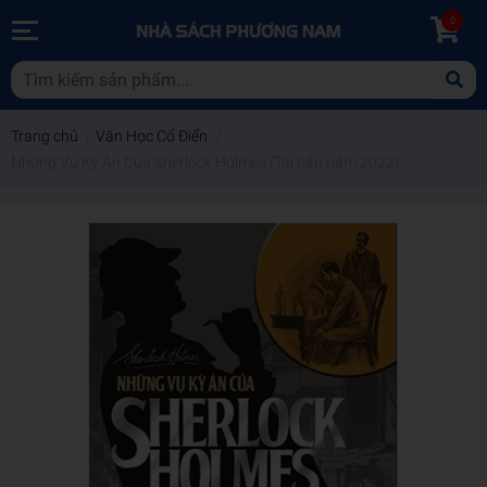
0
Trang chủ
/
Văn Học Cổ Điển
/
Những Vụ Kỳ Án Của Sherlock Holmes (Tái bản năm 2022)