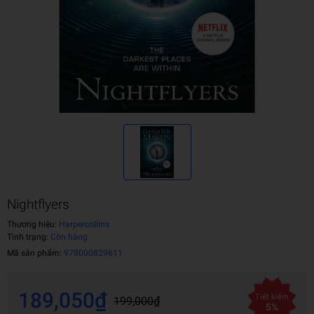
Nightflyers
Thương hiệu:
Harpercollins
Tình trạng:
Còn hàng
Mã sản phẩm:
978000829611
189,050₫
Tiết kiệm
199,000₫
5%