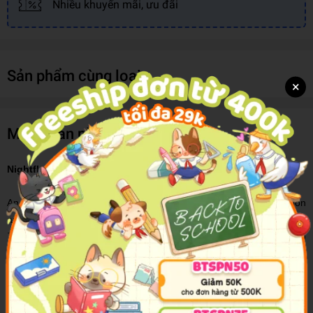
Nhiều khuyến mãi, ưu đãi
Sản phẩm cùng loại
×
Mô tả sản phẩm
Nightflyers
An epic collection of science fiction tales around space exploration
and cosmic horror by the #1 bestselling author of
A Game of
Thrones
– with the titular story,
Nightflyers
, coming to Netflix in
2018.On a voyage toward the boundaries of the known universe,
nine misfit academics seek out first contact with a shadowy alien
race.But another enigma is the Nightflyer itself, a cybernetic wonder
with an elusive captain no one has ever seen in the flesh.Soon,