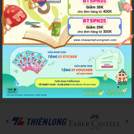
however, the crew discovers that their greatest mystery – and most
dangerous threat – is an unexpected force aboard the ship wielding
a thirst for blood and terror…Also included are five additional
classic George R.R. Martin tales of science fiction that explore the
breadth of technology and the dark corners of the human mind.
Đánh giá sản phẩm