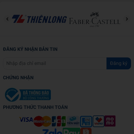
Trọng lượng (gr)
170
Kích thước (cm)
11.3 x 17
ĐĂNG KÝ NHẬN BẢN TIN
Số trang
192
Đăng ký
Hình thức
Bìa mềm
CHỨNG NHẬN
PHƯƠNG THỨC THANH TOÁN