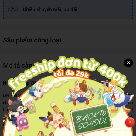
Nhiều khuyến mãi, ưu đãi
Sản phẩm cùng loại
×
Mô tả sản phẩm
Nisekoi - Cặp Đôi Giả Tạo - Tập 15: Hoa Khôi
Lời khẳng định tình cảm của Yui, cô bạn thanh mai trúc mã, dành
cho Raku khiến Chitoge không khỏi dao động. Trong một tình
huống khác, vì mọi người trong nhà đã đi du lịch nên Raku phải
dành cả ngày với Yui!! Thế nhưng ngay sau khi biết tin, Chitoge và
cả nhóm đã lập tức có mặt để ngăn chặn chuyện đó xảy ra!!