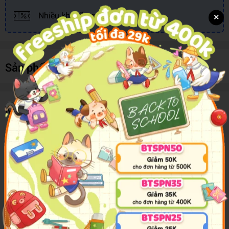
×
Nhiều khuyến mãi, ưu đãi
Sản phẩm cùng loại
Mô tả sản phẩm
Hầu như những ai từng nghe Jack Ma diễn thuyết đều có cùng cảm
nhận rằng ông giống như nhà ảo thuật ngôn ngữ. Lời nói của ông
cứng rắn nhưng thuyết phục, giản dị nhưng sâu sắc; hài hước
nhưng không nông cạn, sắc bén nhưng lại không chua ngoa. Jack
Ma giỏi tự chế nhạo, nhưng qua đó có thể thấy được đẳng cấp của
ông; Jack Ma giỏi châm biếm, nhưng trong lời châm biếm lại mang
ý chỉ bảo. Đây chính là sức lôi cuốn của Jack Ma, sức hút của một
con người có tài ăn nói vượt trội.