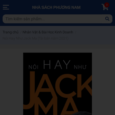
0
Trang chủ
/
Nhân Vật & Bài Học Kinh Doanh
/
Nói Hay Như Jack Ma (Tái bản năm 2021)