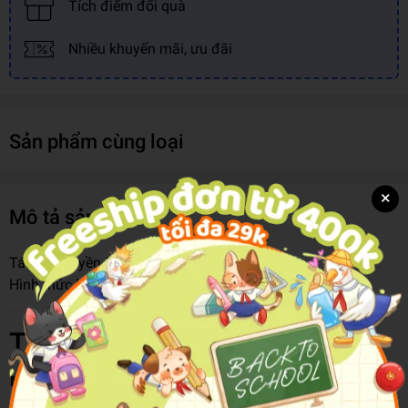
Tích điểm đổi quà
Nhiều khuyến mãi, ưu đãi
Sản phẩm cùng loại
×
Mô tả sản phẩm
Tác giả:
Huyền Linh
Hình thức bìa:
Bìa Mềm
Thông tin chi tiết
Mã hàng
8935230000679
Tên Nhà Cung Cấp
Cty Văn Hóa & Truyền Thông Trí Việt.