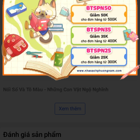
Tác giả
Huyền Linh
NXB
Văn Học
Năm XB
2025
Trọng lượng (gr)
100
Kích Thước Bao Bì
26 x 19 x 0.2 cm
Số trang
16
Hình thức
Bìa Mềm
Sản phẩm bán
Top 100 sản phẩm Tô màu, luyện chữ bán
chạy nhất
chạy của tháng
Nối Số Và Tô Màu - Những Con Vật Ngộ Nghĩnh
Cuốn sách “Nối số và tô màu” là một công cụ học tập tuyệt
Xem thêm
vời dành cho các bé trong độ tuổi mầm non và tiểu học.
Thông qua các hoạt động nối số từ 1 đến 10 (hoặc cao
hơn), bé sẽ được rèn luyện khả năng đếm số một cách tự
nhiên, đồng thời phát triển kỹ năng vận động tinh khi điều
Đánh giá sản phẩm
khiển bút để nối các điểm.