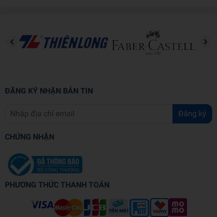
Không chỉ dừng lại ở việc học số, cuốn sách còn kết hợp
sinh động giữa việc học số và tô màu. Mỗi bức tranh sau khi
nối số sẽ hiện ra một hình ảnh động vật quen thuộc giúp bé
học từ mới một cách trực quan và thú vị.
Đây là sự kết hợp hoàn hảo giữa học và chơi, giúp trẻ phát
triển tư duy logic, khả năng ghi nhớ và sự sáng tạo qua từng
ĐĂNG KÝ NHẬN BẢN TIN
trang sách. “Nối số và tô màu” không chỉ là một cuốn sách
học tập, mà còn là một người bạn đồng hành cùng bé khám
Đăng ký
phá thế giới động vật một cách vui vẻ và bổ ích.
CHỨNG NHẬN
PHƯƠNG THỨC THANH TOÁN