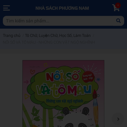
0
Trang chủ
/
Tô Chữ, Luyện Chữ, Học Số, Làm Toán
/
NỐI SỐ VÀ TÔ MÀU - NHỮNG CON VẬT NGỘ NGHĨNH