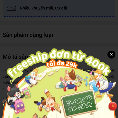
Nhiều khuyến mãi, ưu đãi
Sản phẩm cùng loại
×
Mô tả sản phẩm
Cuốn sách này gồm 50 câu nói, tình huống giao tiếp thường gặp
trong quá trình bán hàng, là tài liệu hữu ích cho những nhân viên
hoặc chủ cửa hàng, doanh nghiệp,… muốn quảng bá thương hiệu,
cũng như thúc đẩu doanh số bán hàng một cách vững chắc.
ĐỘC GIẢ TÌM THẤY GÌ TRONG CUỐN SÁCH NÀY?
Bắt đầu xuất bản từ năm 2008, cuốn sách
Nói Thế Nào Để Bán
Được Hàng?
đã liên tục in nối hơn ba mươi lần, được rất nhiều