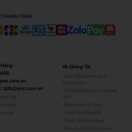
C THANH TOÁN
 Hàng
Về Chúng Tôi
6656
Giới Thiệu Về Nhà Sách
@pnc.com.vn
Phương Nam
B: b2b@pnc.com.vn
Hệ Thống Nhà Sách Phương
Nam
ường Gặp
Điều Khoản Sử Dụng
/Trả Hàng
Chính Sách Bảo Mật
ình Luận
Chính Sách Bán Hàng
Phương Thức Vận Chuyển