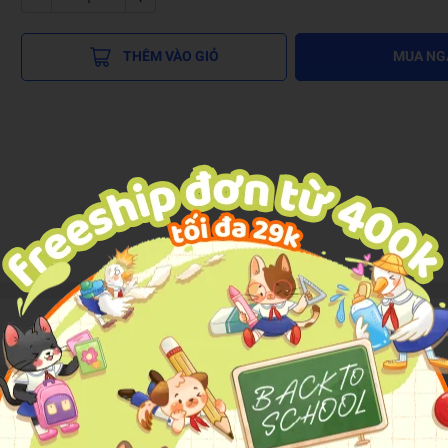
THÊM VÀO GIỎ
MUA NG