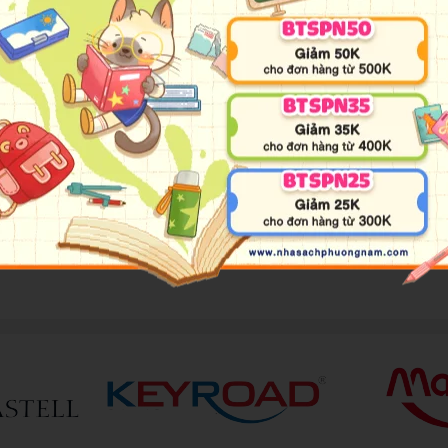
 ngàn năm ở các nước phương Tây. Những năm gần đây, Việt N
u người Việt Nam yêu thích.
ghiệm trong không khí Halloween đầy sắc màu huyền bí và ma
m hóa trang để tham dự bữa tiệc Halloween với bạn bè và người
t đẹp như một phù thủy cổ điển hoặc thuật sĩ.
hủy, Pháp sư và nhiều hơn nữa.
 trang, ma cà rồng, trò chơi cosplay, biểu diễn sân khấu, lễ hội