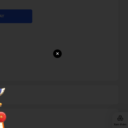
AY
×
Xem thêm