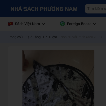
Sách Việt Nam
Foreign Books
Trang chủ
/
Quà Tặng - Lưu Niệm
/
Nón NL Vải Rách Xám YL-73