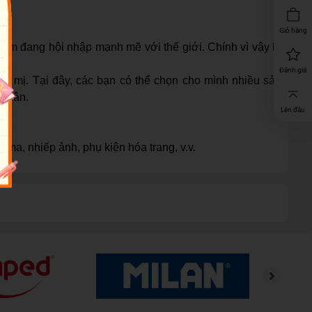
Giỏ hàng
am đang hội nhập mạnh mẽ với thế giới. Chính vì vậy lễ
Đánh giá
 mị. Tại đây, các bạn có thể chọn cho mình nhiều sản
 thân.
Lên đầu
 ma, nhiếp ảnh, phụ kiện hóa trang, v.v.