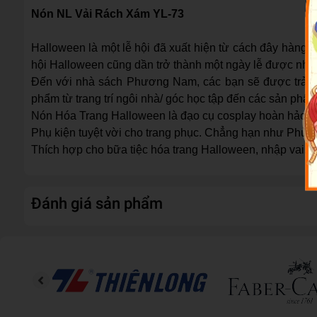
Nón NL Vải Rách Xám YL-73
Halloween là một lễ hội đã xuất hiện từ cách đây hàng
hội Halloween cũng dần trở thành một ngày lễ được nhiề
Đến với nhà sách Phương Nam, các bạn sẽ được trải n
phẩm từ trang trí ngôi nhà/ góc học tập đến các sản phẩ
Nón Hóa Trang Halloween là đạo cụ cosplay hoàn hảo, rấ
Phụ kiện tuyệt vời cho trang phục. Chẳng hạn như Phù t
Thích hợp cho bữa tiệc hóa trang Halloween, nhập vai, hóa
Đánh giá sản phẩm