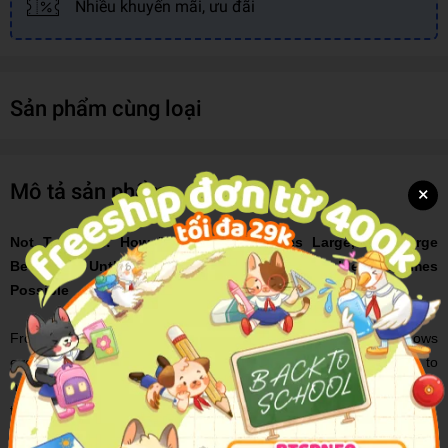
Nhiều khuyến mãi, ưu đãi
Sản phẩm cùng loại
Mô tả sản phẩm
×
Not To Scale: How The Small Becomes Large, The Large
Becomes Unthinkable, And The Unthinkable Becomes
Possible
From small decisions that paralyze us to big data that knows
everything about us,
Not to Scale
is a thought-provoking guide to
navigating the surprising complexities of a networked age when the
things that are now shaping experience have no weight or size.