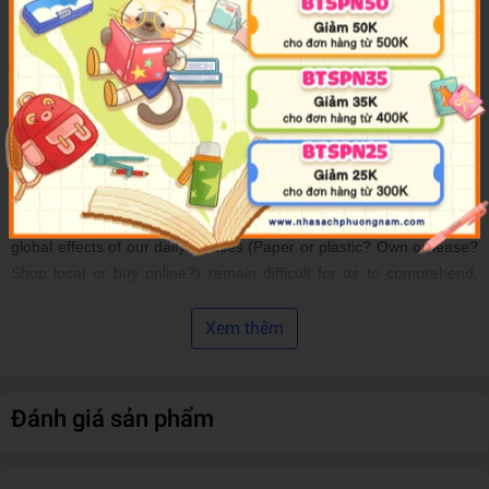
The dictionary defines "scale" as a range of numbers, used as a
system to measure or compare things. We use this concept in
every aspect of our lives-it is essential to innovation, helps us weigh
options, and shapes our understanding of the impact of our actions.
In
Not to Scale
, Jamer Hunt investigates the complications of scale
in the digital age, highlighting an interesting paradox: We now have
a world of information at our fingertips, yet ironically the more
informed we have become, the more overwhelmed we feel. The
global effects of our daily choices (Paper or plastic? Own or lease?
Shop local or buy online?) remain difficult for us to comprehend,
and solutions to large-scale national and international issues feel
inconceivable.
Xem thêm
Hunt explains how these challenges are intimately tied to a new
logic of scale and provides readers with survival skills for the
Đánh giá sản phẩm
twenty-first century. By taking massive problems and shrinking
them down to size, we can use scale to effect positive change and
adapt to the modern era. Connecting our smallest decisions to the