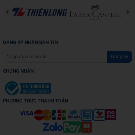
grand scheme of things,
Not to Scale
is a fascinating and
empowering guide to comprehending and navigating the high
stakes often obscured from our view.
ĐĂNG KÝ NHẬN BẢN TIN
Đăng ký
CHỨNG NHẬN
PHƯƠNG THỨC THANH TOÁN