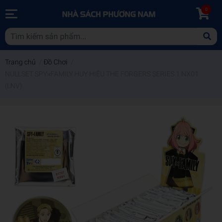
0
Trang chủ
/
Đồ Chơi
/
NULLSET SPY×FAMILY HUY HIỆU THE FORGERS SERIES 1 NX01
(LNV)