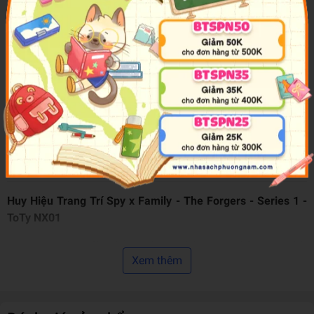
Thương Hiệu
ToTy
Xuất Xứ Thương Hiệu
Việt Nam
Nơi Gia Công & Sản Xuất
Trung Quốc
Màu sắc
Nhiều màu
Chất liệu
Nhựa, Kim Loại
Trọng lượng (gr)
20
Kích Thước Bao Bì
7.5 x 7.5 x 1 cm
Sản phẩm bán
Top 100 sản phẩm Mô Hình Nhân Vật bán
chạy nhất
chạy của tháng
Huy Hiệu Trang Trí Spy x Family - The Forgers - Series 1 -
ToTy NX01
- Huy hiệu được làm bằng nhựa, có kim cài phía sau thích
Xem thêm
hợp cài lên áo, ba lô, mũ,...
- Hình ảnh các nhân vật tươi tắn, bắt mắt, đầy màu sắc.