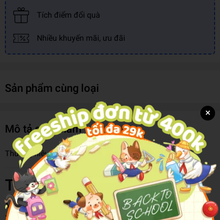
Tích điểm đổi quà
Nhiều khuyến mãi, ưu đãi
Sản phẩm cùng loại
×
Mô tả sản phẩm
Thương hiệu:
ToTy
Thông tin chi tiết
Mã hàng
8935339405320
Tên Nhà Cung Cấp
Cty Lâm Ngọc Việt