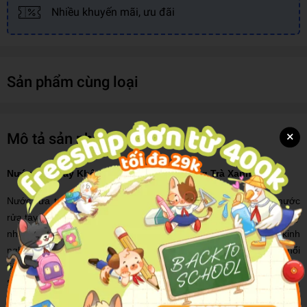
Nhiều khuyến mãi, ưu đãi
Sản phẩm cùng loại
×
Mô tả sản phẩm
Nước Rửa Tay Khô Hasoco Kazoku Hương Trà Xanh
Nước rửa tay Hasoco Hương trà xanh với hai định dạng là nước
rửa tay khô và nước rửa tay thường là 2 sản phẩm mới ra gần đây
nhất của Công ty Xà phòng Hà Nội (Hasoco). Công ty có kinh
nghiệm nhiều năm liền làm sản phẩm cho các thương hiệu nổi
tiếng nước ngoài và nay đã cho ra dòng sản phẩm của riêng mình.
Sản phẩm của công ty được làm trên dây chuyền sản xuất của
Nhật Bản, nguyên liệu được nhập khẩu trực tiếp từ châu Âu và