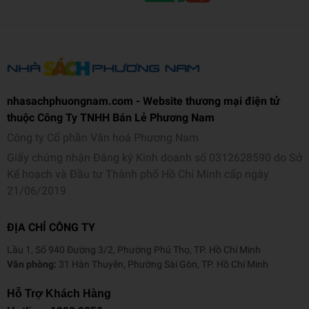
- Hàng hóa luôn có đầy đủ chứng từ nguồn gốc cũng như đảm bảo
chất lượng và đảm bảo quyền lợi của người tiêu dùng.
nhasachphuongnam.com - Website thương mại điện tử
thuộc Công Ty TNHH Bán Lẻ Phương Nam
Công ty Cổ phần Văn hoá Phương Nam
Giấy chứng nhận Đăng ký Kinh doanh số 0312628590 do Sở
Kế hoạch và Đầu tư Thành phố Hồ Chí Minh cấp ngày
21/06/2019
ĐỊA CHỈ CÔNG TY
Lầu 1, Số 940 Đường 3/2, Phường Phú Thọ, TP. Hồ Chí Minh
Văn phòng:
31 Hàn Thuyên, Phường Sài Gòn, TP. Hồ Chí Minh
Hỗ Trợ Khách Hàng