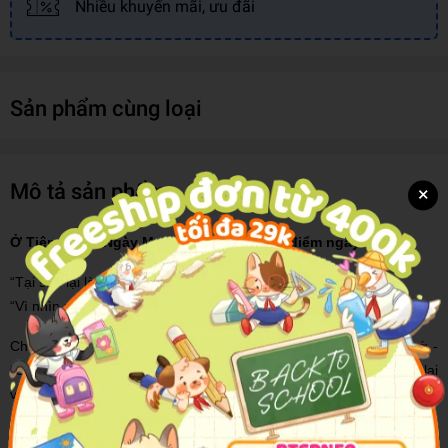
Nhiều khuyến mãi, ưu đãi
Sản phẩm cùng loại
Mô tả sản phẩm
×
Ở Tiệm Bánh Ngày Mai - Sắc màu nào tô điểm ngày mai?
“Tại sao lại là tiệm bánh “Ngày Mai” thế?”
“Vì nhìn xem, hôm nay mình đã chuẩn bị gì cho nó đâu nào!”
Chuyển mình từ series truyện tranh đời thường gây nhung nhớ -
“Chuyện vặt của Múc”, cô nàng Múc dễ thương hài hước đã trở lại
với cuốn sách hoàn toàn mới, không phải về những mẩu chuyện
nhí nhố hàng ngày chúng ta từng quen thuộc, mà là về một tiệm
bánh đặc biệt mang tên “Ngày Mai”. Tiệm bánh này không hề có