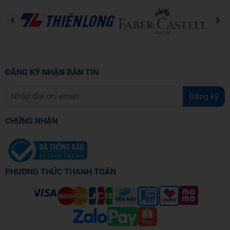
sẽ được tận hưởng những phút giây bình yên không muộn phiền.
ĐĂNG KÝ NHẬN BẢN TIN
Đăng ký
CHỨNG NHẬN
PHƯƠNG THỨC THANH TOÁN