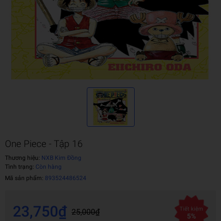
One Piece - Tập 16
Thương hiệu:
NXB Kim Đồng
Tình trạng:
Còn hàng
Mã sản phẩm:
893524486524
23,750₫
Tiết kiệm
25,000₫
5%