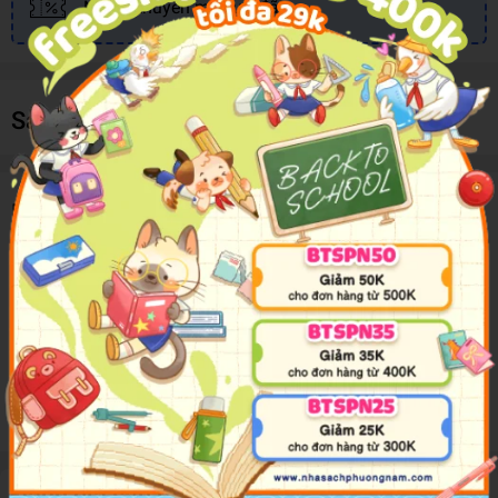
Nhiều khuyến mãi, ưu đãi
Sản phẩm cùng loại
Mô tả sản phẩm
Nhóm Luffy đang cố gắng thuyết phục chú tuần lộc mũi xanh Tony
Tony Chopper làm đồng đội. Thế nhưng sự việc đau buồn xảy ra
trong quá khứ đã để lại một vết thương lớn trong lòng Chopper...
Những chuyến phiêu lưu trên đại dương xoay quanh "ONE PIECE"
lại bắt đầu!!
Đánh giá sản phẩm