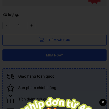
Số lượng:
-
+
THÊM VÀO GIỎ
MUA NGAY
Giao hàng toàn quốc
Sản phẩm chính hãng
Tích điểm đổi quà
×