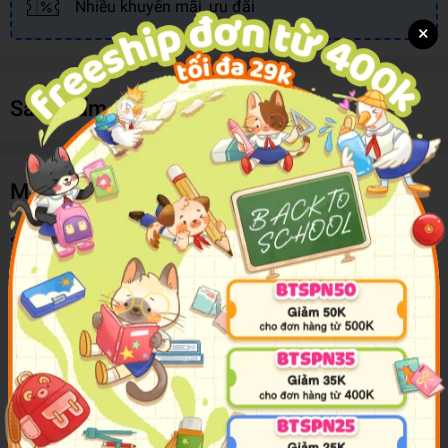
Nhiều khuyến mãi, ưu đãi
×
Sản phẩm cùng loại
Mô tả sản phẩm
Sau sự việc hành quyết công khai Yasuie, kế hoạch trả thù trở về
tờ giấy trắng! Trong khi đó, hội Zoro còn phát hiện ra sự thật về trái
"SMILE" và giận dữ tột độ!
Đã vậy các tù nhân trong khu mỏ còn phải đụng độ với một mối uy
hiếp đáng sợ hơn gấp bội. Liệu họ sẽ xử trí ra sao...?
Những chuyến phiêu lưu trên đại dương xoay quanh "ONE PIECE"
lại bắt đầu!