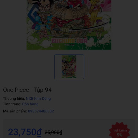
One Piece - Tập 94
Thương hiệu:
NXB Kim Đồng
Tình trạng:
Còn hàng
Mã sản phẩm:
893524486602
23,750₫
Tiết kiệm
25,000₫
5%