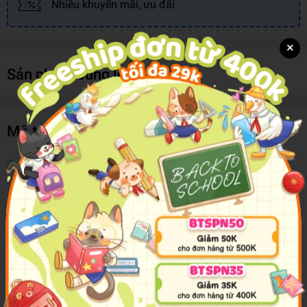
Nhiều khuyến mãi, ưu đãi
×
Sản phẩm cùng loại
Mô tả sản phẩm
Ống Chì Màu 24 Màu CL-CL203 (TK)
Sản phẩm có thiết kế đặc biệt với thân hình trụ và có độ dài vừa
phải, vừa vặn với tay bé, đồng thời cho thời gian sử dụng bút được
lâu hơn.
Hộp bút gồm có 24 chiếc bút với các màu sắc khác nhau, bé yêu
nhà bạn sẽ được thỏa sức sáng tạo ra những bức tranh đầy màu
sắc đẹp mắt.