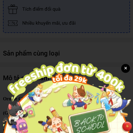
Tích điểm đổi quà
Nhiều khuyến mãi, ưu đãi
Sản phẩm cùng loại
×
Mô tả sản phẩm
Ornate Classics: The Call Of Cthulhu And Other Stories
(Gilded Pocket Edition)
Enter the unsettling world of cosmic horror through H. P.
Lovecraft's most iconic tales.