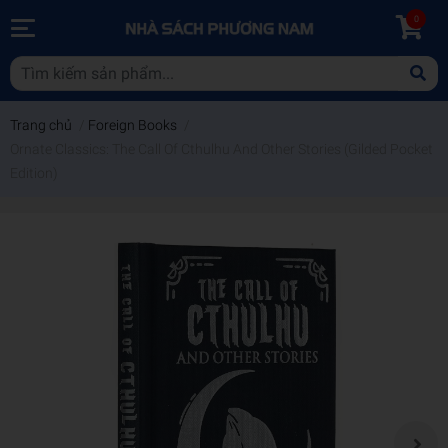
0
Trang chủ
/
Foreign Books
/
Ornate Classics: The Call Of Cthulhu And Other Stories (Gilded Pocket
Edition)