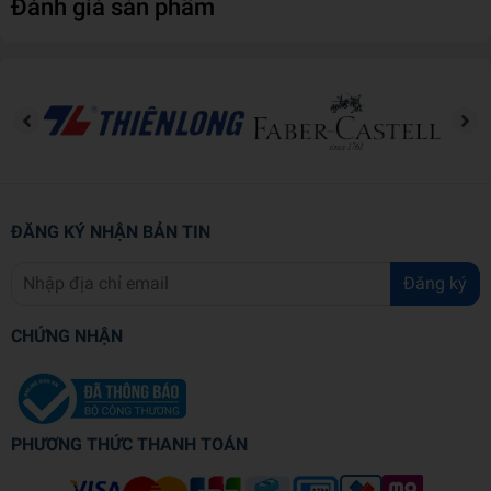
Đánh giá sản phẩm
Thông tin chi tiết:
Mã sản phẩm
978139882987
Nhà cung cấp
Arcturus Publishing Ltd - Distrib
ĐĂNG KÝ NHẬN BẢN TIN
Tác giả
H. P. Lovecraft
Đăng ký
NXB
Arcturus
CHỨNG NHẬN
Năm XB
2023
Ngôn ngữ
Tiếng Anh
PHƯƠNG THỨC THANH TOÁN