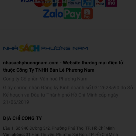
Trọng lượng (gr)
295
Kích thước (cm)
16.5 x 10.5 x 2.8
Số trang
358
Hình thức
Bìa cứng
nhasachphuongnam.com - Website thương mại điện tử
thuộc Công Ty TNHH Bán Lẻ Phương Nam
Công ty Cổ phần Văn hoá Phương Nam
Giấy chứng nhận Đăng ký Kinh doanh số 0312628590 do Sở
Kế hoạch và Đầu tư Thành phố Hồ Chí Minh cấp ngày
21/06/2019
ĐỊA CHỈ CÔNG TY
Lầu 1, Số 940 Đường 3/2, Phường Phú Thọ, TP. Hồ Chí Minh
Văn phòng:
31 Hàn Thuyên, Phường Sài Gòn, TP. Hồ Chí Minh