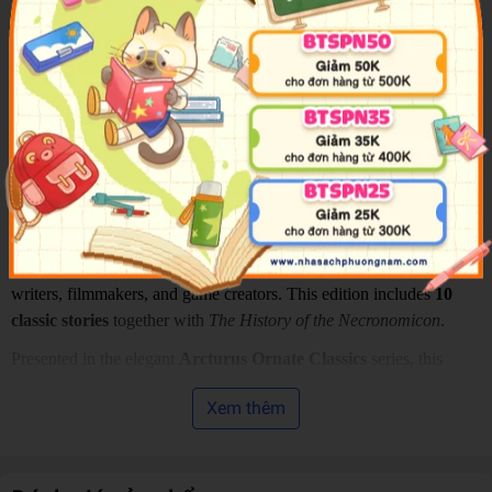
The Call of Cthulhu and Other Stories
brings together a selection of
H. P. Lovecraft's most influential works, introducing readers to the
terrifying universe of the Cthulhu Mythos. From the unforgettable
title story
The Call of Cthulhu
to chilling tales such as
Herbert West
– Reanimator
,
The Rats in the Walls
,
The Shunned House
, and
The
Lurking Fear
, this collection explores forbidden knowledge,
ancient civilizations, supernatural creatures, and the terrifying
realization that humanity is insignificant in the face of vast cosmic
powers. Lovecraft's unique blend of psychological suspense,
mystery, and otherworldly horror has inspired generations of
writers, filmmakers, and game creators. This edition includes
10
classic stories
together with
The History of the Necronomicon
.
Presented in the elegant
Arcturus Ornate Classics
series, this
compact gift edition features a silver foil-embossed hardcover, blue
Xem thêm
gilded page edges, decorative endpapers, and premium ivory paper.
Combining timeless horror with exquisite craftsmanship, it is an
excellent choice for collectors, fans of Gothic fiction, and anyone
discovering Lovecraft's unforgettable imagination for the first time.