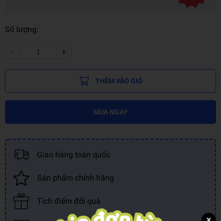
Số lượng:
-
+
THÊM VÀO GIỎ
MUA NGAY
Giao hàng toàn quốc
Sản phẩm chính hãng
Tích điểm đổi quà
×