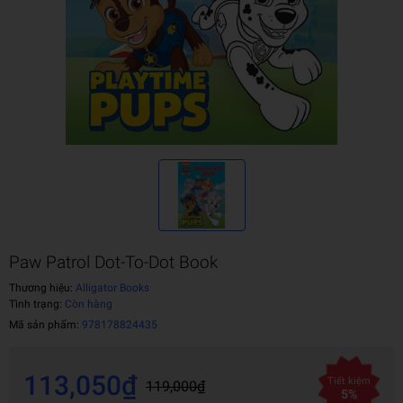
Paw Patrol Dot-To-Dot Book
Thương hiệu:
Alligator Books
Tình trạng:
Còn hàng
Mã sản phẩm:
978178824435
113,050₫
Tiết kiệm
119,000₫
5%