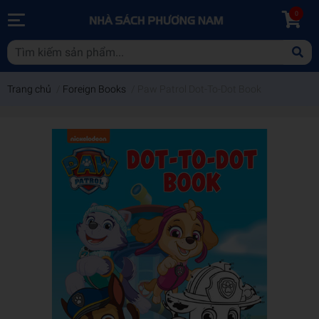
0
Trang chủ
/
Foreign Books
/
Paw Patrol Dot-To-Dot Book