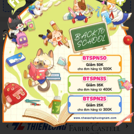
Nhiều khuyến mãi, ưu đãi
Sản phẩm cùng loại
Mô tả sản phẩm
Have fun with paw patrol dot to dot book! 24 Pages
Đánh giá sản phẩm