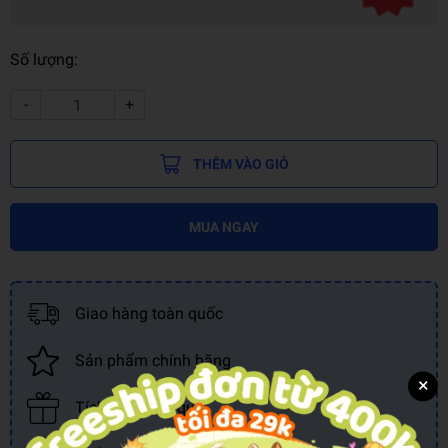
Số lượng:
-
+
THÊM VÀO GIỎ
MUA NGAY
Giao hàng toàn quốc
Sản phẩm chính hãng
×
Tích điểm đổi quà