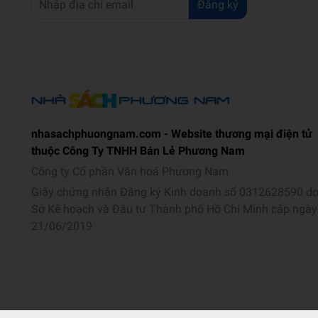
Đăng ký
nhasachphuongnam.com - Website thương mại điện tử
thuộc Công Ty TNHH Bán Lẻ Phương Nam
Công ty Cổ phần Văn hoá Phương Nam
Giấy chứng nhận Đăng ký Kinh doanh số 0312628590 d
Sở Kế hoạch và Đầu tư Thành phố Hồ Chí Minh cấp ngày
21/06/2019