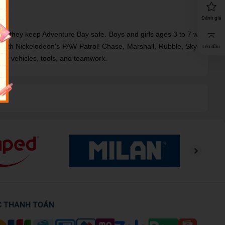
Đánh giá
as they keep Adventure Bay safe. Boys and girls ages 3 to 7 will
e with Nickelodeon's PAW Patrol! Chase, Marshall, Rubble, Skye,
Lên đầu
ome vehicles, tools, and teamwork.
C THANH TOÁN