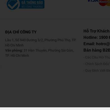
Hỗ Trợ Khách
ĐỊA CHỈ CÔNG TY
Hotline:
1900 
Lầu 1, Số 940 Đường 3/2, Phường Phú Thọ, TP.
Email: hotro
Hồ Chí Minh
Bán hàng B2
Văn phòng:
31 Hàn Thuyên, Phường Sài Gòn,
TP. Hồ Chí Minh
Các Câu Hỏi Th
Chính Sách Đổi
o
Quy Định Viết B