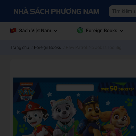
Sách Việt Nam
Foreign Books
Trang chủ
/
Foreign Books
/
Paw Patrol: No Job Is Too Big!