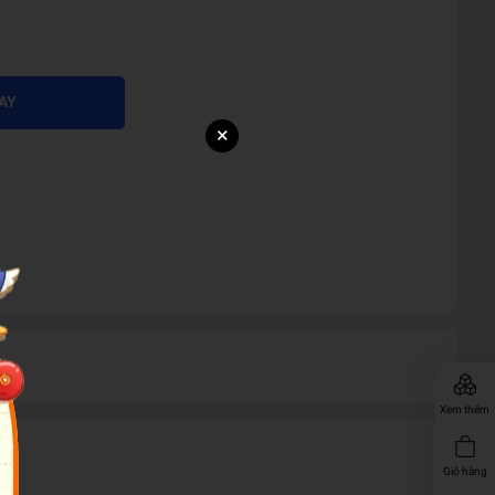
AY
×
Xem thêm
Giỏ hàng