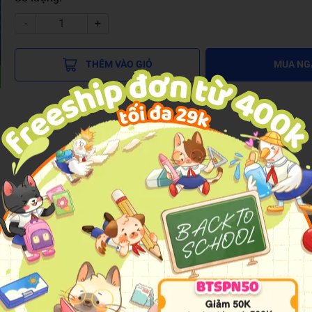
-
+
THÊM VÀO GIỎ
MUA NG