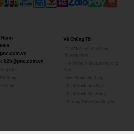
 Hàng
Về Chúng Tôi
6656
Giới Thiệu Về Nhà Sách
@pnc.com.vn
Phương Nam
B: b2b@pnc.com.vn
Hệ Thống Nhà Sách Phương
Nam
ường Gặp
Điều Khoản Sử Dụng
/Trả Hàng
Chính Sách Bảo Mật
ình Luận
Chính Sách Bán Hàng
Phương Thức Vận Chuyển