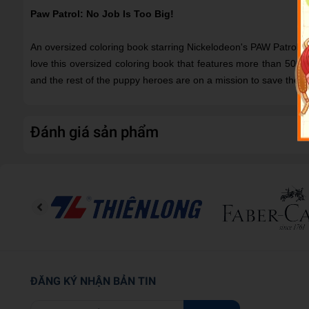
Paw Patrol: No Job Is Too Big!
An oversized coloring book starring Nickelodeon's PAW Patrol! R
love this oversized coloring book that features more than 50 s
and the rest of the puppy heroes are on a mission to save their
Đánh giá sản phẩm
ĐĂNG KÝ NHẬN BẢN TIN