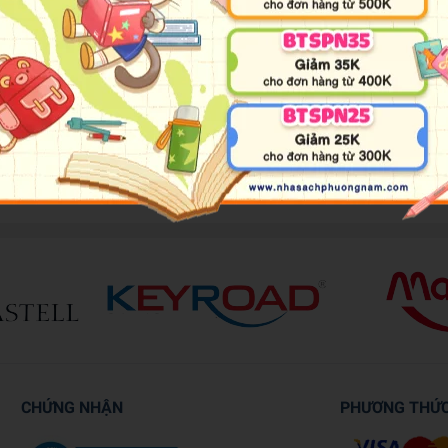
yder and the pups prove that no job is too big and no pup is too small 
tickers and a die-cut handle for adventures on the go! Get on the cas
 friends and protect the community of Adventure Bay using their paw-s
CHỨNG NHẬN
PHƯƠNG THỨ