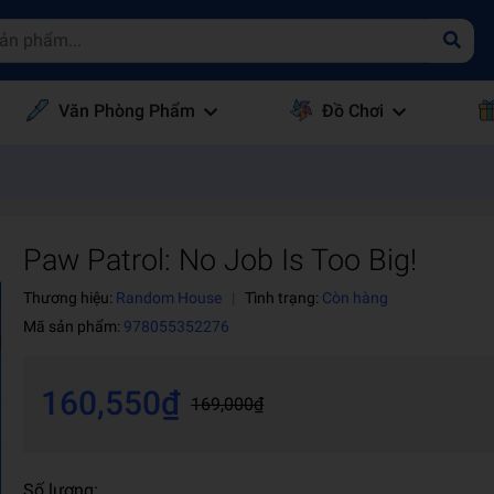
Văn Phòng Phẩm
Đồ Chơi
Paw Patrol: No Job Is Too Big!
Thương hiệu:
Random House
|
Tình trạng:
Còn hàng
Mã sản phẩm:
978055352276
160,550₫
169,000₫
Số lượng: