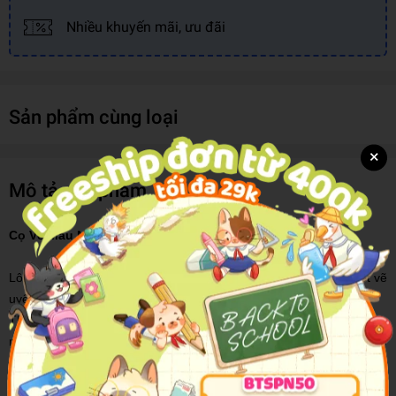
Nhiều khuyến mãi, ưu đãi
Sản phẩm cùng loại
×
Mô tả sản phẩm
Cọ Vẽ Màu Nước Đầu Dẹp
Lông cọ làm bằng chất liệu sợi tổng hợp mềm mại, giúp cho nét vẽ
uyển chuyển hơn.
Thân cọ làm bằng gỗ chắc chắn, sơn bóng màu nâu gỗ sang trọng,
mang lại tính thẩm mỹ cao. Đặc biệt, còn có miếng nhựa giúp bảo
vệ đầu cọ không bị hư hại.
Chất liệu: Đầu cọ làm bằng sợi tổng hợp mềm mại, đều nhau.