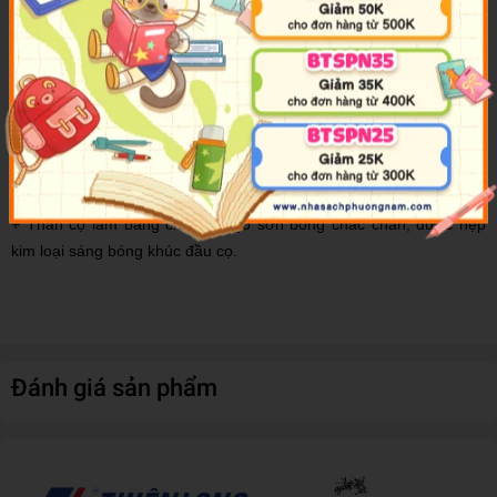
Thiết kế:
+ Thân cọ thon gọn, màu nâu gỗ sơn bóng sang trọng, mang tính
thẩm mỹ cao.
+ Đầu cọ dẹt, giúp vẽ hoặc viết các đường biên hoặc góc nhỏ một
cách sắc sảo mà không bị lem nhòe.
+ Lông cọ được làm bằng chất liệu sợi tổng hợp cao cấp, mềm
mại, cho bạn những nét vẽ uyển chuyển, lên màu đều mà đẹp mắt.
+ Thân cọ làm bằng chất liệu gỗ sơn bóng chắc chắn, được nẹp
kim loại sáng bóng khúc đầu cọ.
Đánh giá sản phẩm