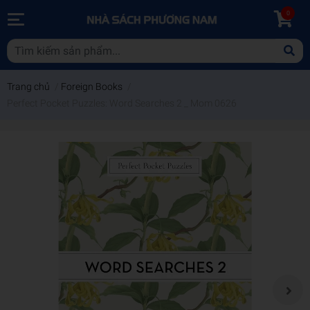
0
Trang chủ
/
Foreign Books
/
Perfect Pocket Puzzles: Word Searches 2 _ Mom 0626