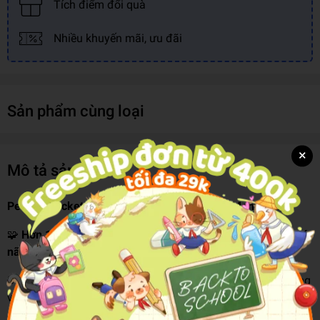
Tích điểm đổi quà
Nhiều khuyến mãi, ưu đãi
Sản phẩm cùng loại
×
Mô tả sản phẩm
Perfect Pocket Puzzles: Word Searches 2 _ Mom 0626
🧩
Hơn 150 câu đố tìm từ mới giúp thư giãn và rèn luyện trí
não trong một cuốn sách bỏ túi tiện lợi.
Được biên soạn bởi
Tiến sĩ Gareth Moore
– tác giả nổi tiếng
với nhiều đầu sách trò chơi trí tuệ bán chạy,
Perfect Pocket
Puzzles: Word Searches 2
mang đến hơn
150 câu đố tìm từ