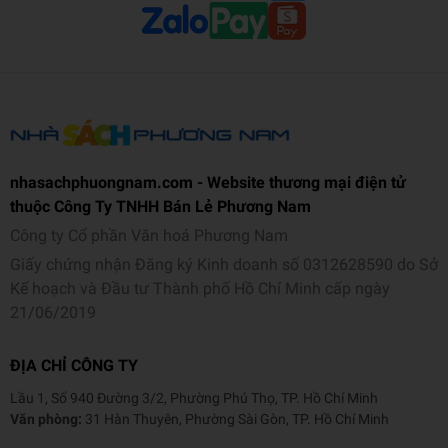
Ngôn ngữ
Tiếng Anh
Trọng lượng (gr)
180
12,7 × 1,3 × 20,3
Kích thước (cm)
Số trang
192
nhasachphuongnam.com - Website thương mại điện tử
Hình thức
Bìa mềm
thuộc Công Ty TNHH Bán Lẻ Phương Nam
Công ty Cổ phần Văn hoá Phương Nam
Giấy chứng nhận Đăng ký Kinh doanh số 0312628590 do Sở
Kế hoạch và Đầu tư Thành phố Hồ Chí Minh cấp ngày
21/06/2019
ĐỊA CHỈ CÔNG TY
Lầu 1, Số 940 Đường 3/2, Phường Phú Thọ, TP. Hồ Chí Minh
Văn phòng:
31 Hàn Thuyên, Phường Sài Gòn, TP. Hồ Chí Minh