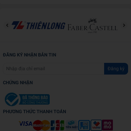
Người yêu thích trò chơi tìm từ và đố vui.
Học sinh, sinh viên và người học tiếng Anh.
Độc giả muốn thư giãn kết hợp rèn luyện tư duy.
📖 Một cuốn sách bỏ túi hữu ích, mang đến những giờ phút
giải trí nhẹ nhàng với hơn 150 thử thách tìm từ thú vị dành
cho mọi lứa tuổi.
ĐĂNG KÝ NHẬN BẢN TIN
Thông tin chi tiết
Đăng ký
978178929606
Mã sản phẩm
CHỨNG NHẬN
HACHETTE UK DISTRIBUTION
Tên nhà cung cấp
LIMITED
GARETHMOORE
Tác giả
PHƯƠNG THỨC THANH TOÁN
MICHAEL O'MARA
NXB
Năm XB
2024