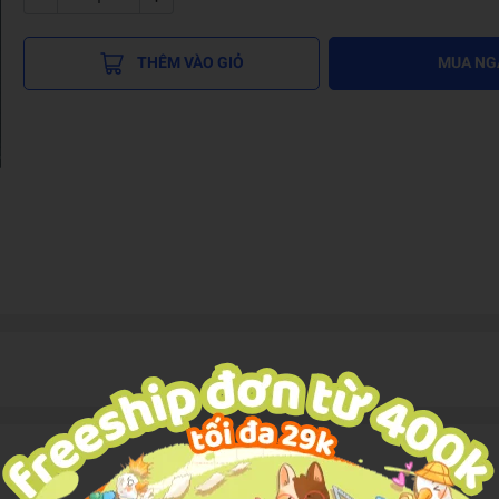
THÊM VÀO GIỎ
MUA NG