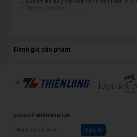
Đưa em tìm động hoa vàng (thơ Phạm Thiên Thư) /
Tình ca / Đức Tuấn
Hoa xuân - xuân ca / Tốp Ca
Đánh giá sản phẩm
ĐĂNG KÝ NHẬN BẢN TIN
Đăng ký