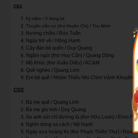
CD1
Kỷ niệm / 5 dòng kẻ
Thuyền viễn xứ (thơ Huyền Chi) / Thu Minh
Nương chiều / Đức Tuấn
Ngày trở về / Hồng Hạnh
Cây đàn bỏ quên / Duy Quang
Ngậm ngùi (thơ Huy Cận) / Quang Dũng
Mộ Khúc (thơ Xuân Diệu) / AC&M
Quê nghèo / Quang Linh
Em bé quê / Nhóm Thiếu Nhi Chim Vành Khuyên
CD2
Bà mẹ quê / Quang Linh
Bà mẹ gio linh / Duy Quang
Áo anh sứt chỉ đường tà (thơ Hữu Loan) / Elvis P
Nghìn trùng xa cách / Mỹ Hạnh
Ngày xưa hoàng thị (thơ Phạm Thiên Thư) / Đoan 