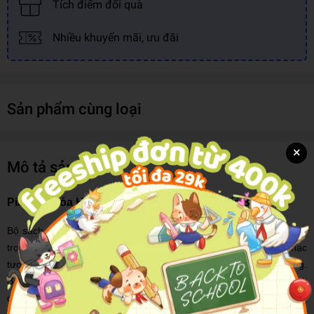
Tích điểm đổi quà
Nhiều khuyến mãi, ưu đãi
Sản phẩm cùng loại
×
Mô tả sản phẩm
Piano: Khóa Học Sơ Cấp Dành Cho Trẻ Mới Bắt Đầu
Bộ sách học Piano trình độ vỡ lòng gồm 3 cuốn (có nhạc nền hỗ
trợ), là sự kết hợp giữa: Bài học, Bài tập và Lý thuyết âm nhạc
tương ứng - được thiết kế dành riêng cho trẻ nhỏ lứa tuổi nhi đồng.
Bạn đọc có thể tải nhạc nền hỗ trợ (dạng Audio) bằng đường link
được cung cấp trong sách.