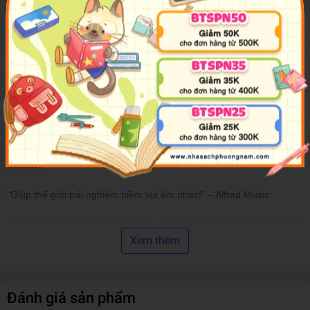
Khóa học Piano Sơ cấp dành cho trẻ mới bắt đầu (Alfred's Basic
Piano Prep Course) sẽ đem đến sự phong phú, đa dạng, với cách
tiếp cận lý thú và thực tế; phần minh họa nhiều màu sắc và diễn
giải sinh động, giúp các học viên nhỏ thêm hào hứng với môn
Piano.
Ưu điểm chính của bộ sách Piano Alfred là tính hệ thống và kết nối
với các giáo trình âm nhạc quốc tế như Trinity College London
(TCL).
----------
“Giúp thế giới trải nghiệm niềm vui âm nhạc!” – Alfred Music
Alfred Music là nhà xuất bản giáo trình âm nhạc lớn nhất thế giới.
Alfred Music cung cấp các tài liệu giảng dạy, tài liệu tham khảo và
Xem thêm
tài liệu biểu diễn cho các giáo viên, học viên, chuyên gia và những
người yêu thích âm nhạc ở tất cả cấp độ, với nhiều phong cách và
nhạc cụ khác nhau.
Đánh giá sản phẩm