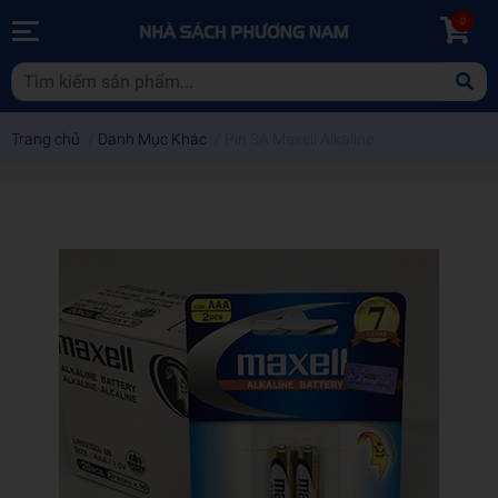
0
Trang chủ
/
Danh Mục Khác
/
Pin 3A Maxell Alkaline