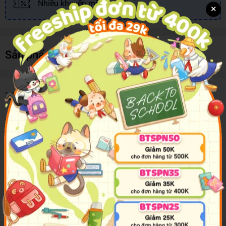
Nhiều khuyến mãi, ưu đãi
×
Sản phẩm cùng loại
Mô tả sản phẩm
Pin 3A Maxell Alkaline
Là dòng pin kiềm có mức năng lượng trung bình , giá
mua rẻ nên ngày càng được nhiều khách hàng lựa
chọn
Pin thường thay cho các thiết bị như : máy đo huyết
áp, điều khiển điều hòa …