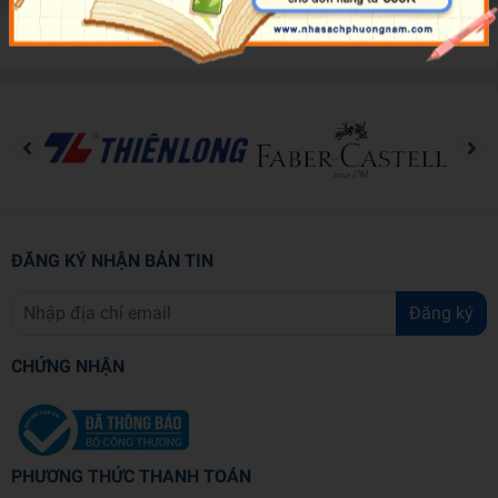
Đánh giá sản phẩm
ĐĂNG KÝ NHẬN BẢN TIN
Đăng ký
CHỨNG NHẬN
PHƯƠNG THỨC THANH TOÁN