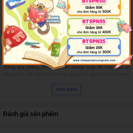
hành trình thứ hai cuộc hành hương ra biển lớn với hai chú ếch trẻ
là Daikon và Hodo, và bây giờ Ping trở lại cuộc phiêu lưu thứ 3 đi
tìm nguyên nhân và giải pháp cho những thay đổi bất thường của
tự nhiên. Ping gặp rắc rối bởi những dấu hiệu đáng lo ngại về sự
mất cân bằng ngày càng tăng trong Eden Pond, buộc chú phải dấn
thân vào chuyến phiêu lưu vĩ đại nhất từ trước đến nay của mình:
hành trình dẫn dắt thế giới đang lầm đường lạc lối quay về đúng
con đường hòa hợp của mình.
Thông qua những chuyến đi đến những vùng đất mới, gặp gỡ
những sinh vật mới và cả những chuyến đi vào chính tâm tưởng
của mình, Ping đã rút ra được cho bản thân cũng như chia sẻ cho
muôn loài những bài học quý giá, những chân lý tưởng chừng như
Xem thêm
giản đơn nhưng có giá trị muôn đời: Ai cũng có thể tạo dựng một
cuộc sống tốt đẹp thông qua những lựa chọn và hành động của
chính bản thân.
Đánh giá sản phẩm
Điểm đặc biệt của quyển sách này chính là tác giả Stuart Avery
Gold đã “ban” cho loài vật nhân cách để truyền tải những triết lý