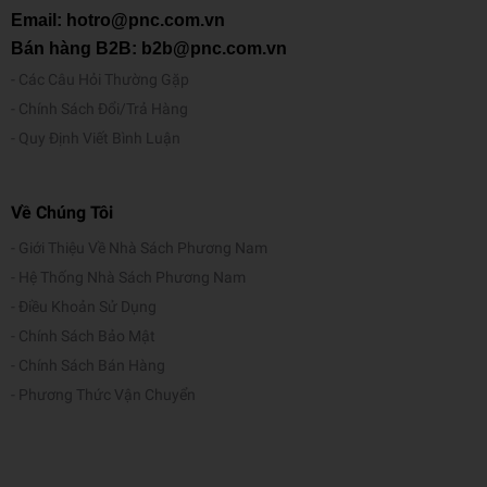
đấu vì một tương lai tốt đẹp hơn, không chỉ cho cá nhân mình mà
Email: hotro@pnc.com.vn
còn cho cả cộng đồng. Bên cạnh công việc viết sách, ông còn là
Bán hàng B2B: b2b@pnc.com.vn
một nhà phát triển sản phẩm từng đạt nhiều giải thưởng. CNN khen
Các Câu Hỏi Thường Gặp
ngợi ông là người “truyền cảm hứng và năng lượng”; Newsweek
Chính Sách Đổi/Trả Hàng
miêu tả năng lượng và phong cách của ông như “một sự pha trộn
Quy Định Viết Bình Luận
giữa những lời khuyên trong kinh doanh và học thuyết tinh thần cho
thế kỷ 21”.
Về Chúng Tôi
Giới Thiệu Về Nhà Sách Phương Nam
Hệ Thống Nhà Sách Phương Nam
Điều Khoản Sử Dụng
Chính Sách Bảo Mật
Chính Sách Bán Hàng
Phương Thức Vận Chuyển