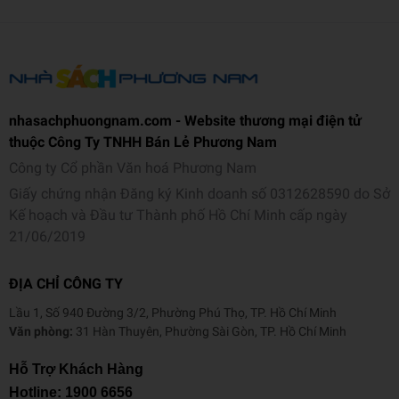
“Đây là một quyển sách giá trị có khả năng làm thay đổi cuộc đời
bạn. Hãy vượt lên nỗi sợ hãi và chấp nhận thử thách...” – Nhật báo
New York Post
“Hành trình của Ping thật sự vô cùng cuốn hút và sâu sắc. Câu
nhasachphuongnam.com - Website thương mại điện tử
chuyện của chú là một bài học đáng suy ngẫm có thể giúp chúng ta
thuộc Công Ty TNHH Bán Lẻ Phương Nam
chuyển đổi và tôi luyện nội tâm.” - Tuần san Publishers Weekly
Công ty Cổ phần Văn hoá Phương Nam
“Tác phẩm gửi gắm đến người đọc thông điệp rằng chỉ khi nào ta
Giấy chứng nhận Đăng ký Kinh doanh số 0312628590 do Sở
sáng suốt lựa chọn và dám hành động thì ta mới có thể sống một
Kế hoạch và Đầu tư Thành phố Hồ Chí Minh cấp ngày
cuộc đời trọn vẹn nhất, đến được điểm cuối của hành trình một
21/06/2019
cách ý nghĩa nhất.” – Báo Người lao động
ĐỊA CHỈ CÔNG TY
Thông tin tác giả
Lầu 1, Số 940 Đường 3/2, Phường Phú Thọ, TP. Hồ Chí Minh
Stuart Avery Gold
là một trong những tác giả có sách lọt vào top
Văn phòng:
31 Hàn Thuyên, Phường Sài Gòn, TP. Hồ Chí Minh
sách bán chạy nhất thế giới. Các tác phẩm của ông được giới phê
bình khen ngợi là có giá trị dẫn đường, được dịch sang hơn 20 thứ
Hỗ Trợ Khách Hàng
tiếng và đã truyền cảm hứng cho hàng triệu độc giả nỗ lực phấn
Hotline:
1900 6656