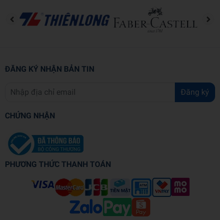
sống một cách nhẹ nhàng nhưng rất thuyết phục. Đây còn được
xem là “cuốn thiền vỡ lòng” dành cho độc giả vì những thông điệp
và bài học sâu sắc mà nó truyền tải. Cũng giống như con người,
loài vật phải nỗ lực hết mình để sống cuộc đời của chúng, chứ
không phải chỉ là tồn tại một cách đơn thuần. Rằng ai trong chúng
ta cũng có khả năng sống một cuộc đời trọn vẹn với những khát
ĐĂNG KÝ NHẬN BẢN TIN
vọng sâu sắc nhất thông qua những lựa chọn và hành động của
bản thân.
Đăng ký
Hành trình của Ping chính là nguồn cảm hứng mạnh mẽ cho tất cả
CHỨNG NHẬN
những ai đang cần một cú hích để bật nhảy thật xa. Chỉ khi nào bắt
đầu hành trình dám thay đổi để thoát ra khỏi những giới hạn do
mình tự dựng lên, để tìm thấy chính mình thì bạn mới có thể sống
một cuộc đời có chủ đích.
PHƯƠNG THỨC THANH TOÁN
Nếu nói một vài cuốn sách có thể thay đổi cách bạn nghĩ, một vài
cuốn khác lại thay đổi cách bạn sống, thì
Ping - Giải Cứu Vườn
Địa Đàng
làm được cả hai điều đó.
------