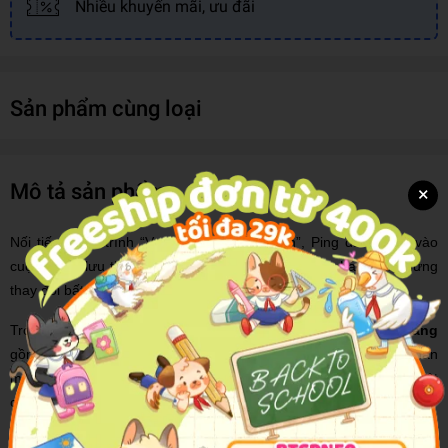
Nhiều khuyến mãi, ưu đãi
Sản phẩm cùng loại
Mô tả sản phẩm
×
Nối tiếp hành trình “Vượt ao tù ra biển lớn”, Ping dấn bước vào
cuộc phiêu lưu thứ ba đi tìm nguyên nhân và giải pháp cho những
thay đổi bất thường của tự nhiên: Giải cứu Vườn địa đàng.
Trong phiên bản mới nhất này,
Ping - Giải Cứu Vườn Địa Đàng
gồm cả ba phần: Vượt khỏi ao tù; Hành trình ra biển lớn và phần
mới nhất: Giải cứu Vườn địa đàng, mang đến cho người đọc một
câu chuyện hoàn chỉnh về hành trình đầy thú vị của chú ếch Ping.
Sau chuyến hành trình đầu tiên, vượt khỏi ao tù thành công, đến