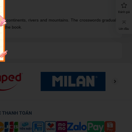
Đánh giá
es, continents, rivers and mountains. The crosswords gradually
 of the book.
Lên đầu
C THANH TOÁN