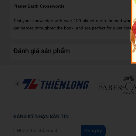
Planet Earth Crosswords
Test your knowledge with over 100 planet earth-themed wordsea
get harder throughout the book, and are perfect for quiet times a
Đánh giá sản phẩm
ĐĂNG KÝ NHẬN BẢN TIN
Đăng ký