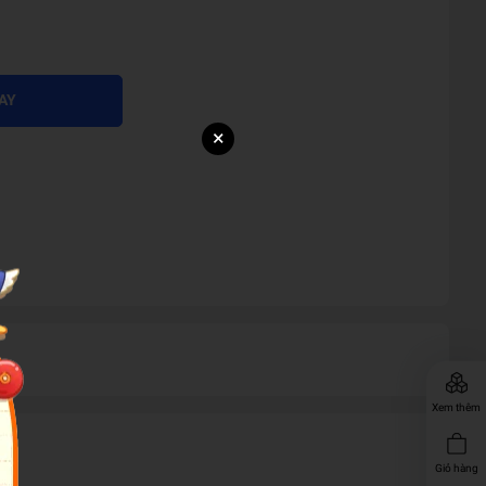
AY
×
Xem thêm
Giỏ hàng