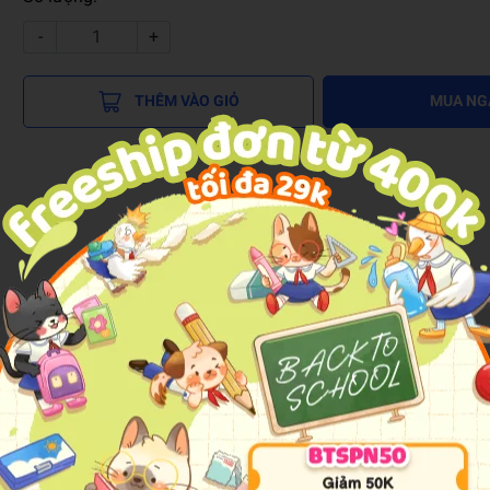
-
+
THÊM VÀO GIỎ
MUA NG