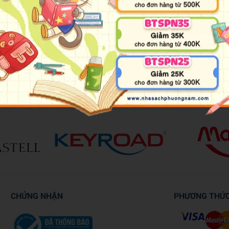
rches, covering everything from animals and plants to cities, countri
lone or playing with friends and family. All the answers are at the back
CHỨNG NHẬN
PHƯƠNG THỨ