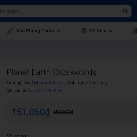
Văn Phòng Phẩm
Đồ Chơi
Planet Earth Crosswords
Thương hiệu:
Usborne Books
|
Tình trạng:
Còn hàng
Mã sản phẩm:
978147495267
151,050₫
159,000₫
Số lượng: