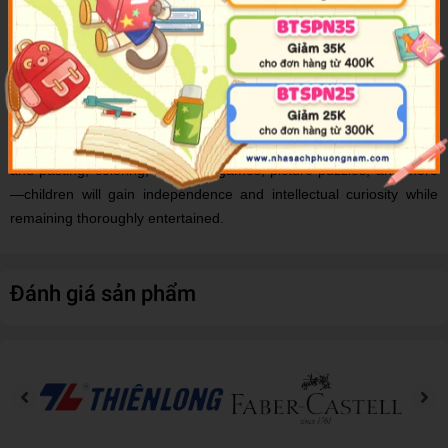
activity board
For ages 2-4
8.25" x 11.875"
Play Smart Brain Boosters Age 2+ is the perfect first workbook for
developing children’s independent thinking skills. Through engaging
in these fun-first, age-appropriate activities such as drawing, cutting
and pasting, coloring, matching games, picture puzzles, and more
—children will gain independence and intellectual curiosity while
remaining thoroughly entertained.
Đánh giá sản phẩm