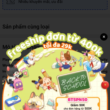
Nhiều khuyến mãi, ưu đãi
Sản phẩm cùng loại
×
Mô tả sản phẩm
Play Smart Brain Boosters Age 2+: Preschool Activity
Workbook with Stickers for Toddlers Ages 2, 3, 4: Boost
Independent Thinking Skills: Tracing, Coloring, Matching
Games, and More (Full Color Pages)
What's the Play Smart secret? Learning should be fun!
BOOK FEATURES
70 pages includes over 80 stickers, and a wipe-clean