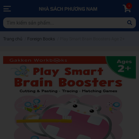
0
Trang chủ
/
Foreign Books
/
Play Smart Brain Boosters Age 2+