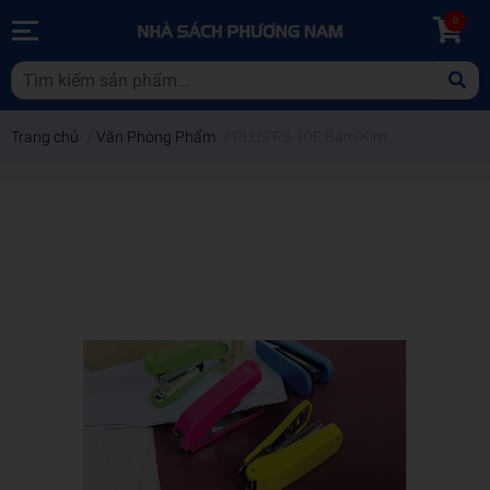
0
Trang chủ
/
Văn Phòng Phẩm
/
PLUS PS-10E Bấm Kim