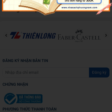
Đánh giá sản phẩm
ĐĂNG KÝ NHẬN BẢN TIN
Đăng ký
CHỨNG NHẬN
PHƯƠNG THỨC THANH TOÁN