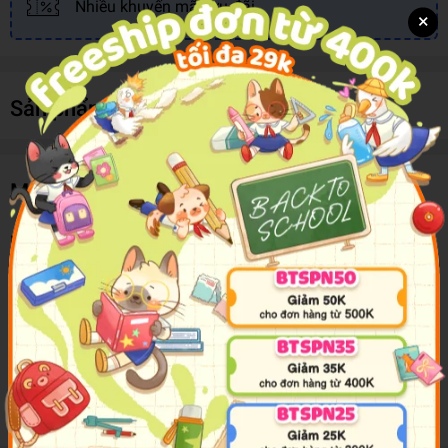
Nhiều khuyến mãi, ưu đãi
×
Sản phẩm cùng loại
Mô tả sản phẩm
PLUS PS-10E Bấm Kim
Bấm kim lưu trữ chứng từ và tài liệu văn phòng Khả năng: bấm được
15 tờ/1 lần Nhiều màu săc lựa chọnBấm Kim Plus Stapler PS-10E
được thiết kế nhỏ gọn.
Bấm kim lưu trữ chứng từ và tài liệu văn phòng Khả năng: bấm được
15 tờ/1 lần Nhiều màu săc lựa chọn