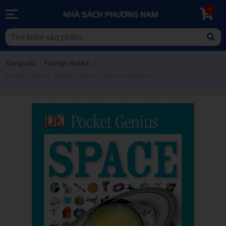
0
Trang chủ
/
Foreign Books
/
Pocket Genius: Space: Facts at Your Fingertips