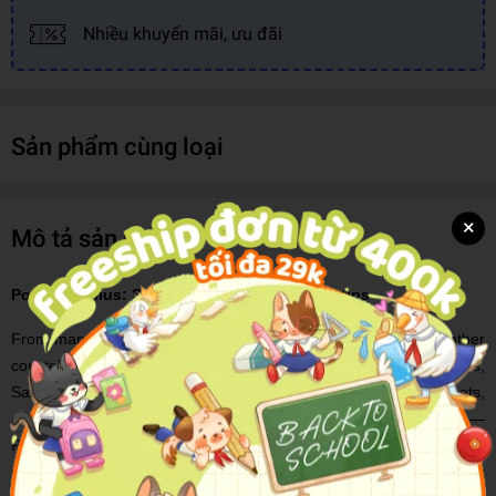
Nhiều khuyến mãi, ưu đãi
Sản phẩm cùng loại
×
Mô tả sản phẩm
Pocket Genius: Space: Facts at Your Fingertips
From marvelous galleries of the Big Dipper, Little Dipper and other
constellations to in-depth looks at Mercury, Venus, Earth, Mars,
Saturn, Uranus, and Neptune and to the moons of Jupiter, comets,
and galaxies — not to mention entries on rockets and spacecraft —
Pocket Genius: Space opens up the vast and mysterious expanse
of space. What is a nebula? Why does an eclipse occur? How does