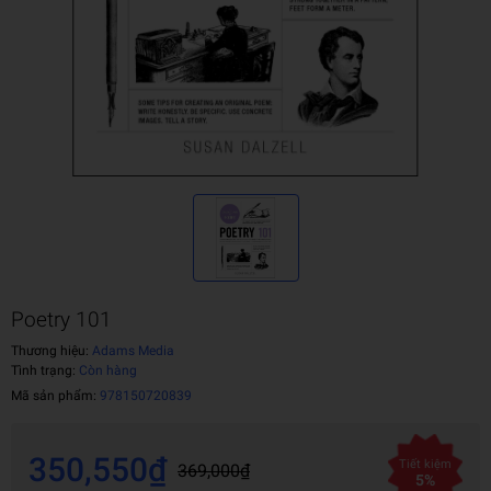
Poetry 101
Thương hiệu:
Adams Media
Tình trạng:
Còn hàng
Mã sản phẩm:
978150720839
350,550₫
Tiết kiệm
369,000₫
5%