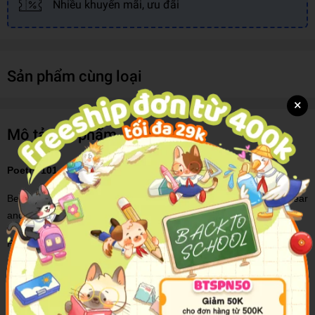
Nhiều khuyến mãi, ưu đãi
Sản phẩm cùng loại
×
Mô tả sản phẩm
Poetry 101
Become a poet and write poetry with ease with help from this clear
and simple guide in the popular 101 series.
Poetry never goes out of style. An ancient writing form found in
civilizations across the world, poetry continues to inform the way we
write now, whether we realize it or not—especially in social media—
with its focus on brevity and creating the greatest possible impact
with the fewest words. Poetry 101 is your companion to the