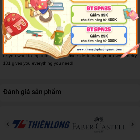
wonderful world of meter and rhyme, and walks you through the
basics of poetry. From Shakespeare and Chaucer, to Maya Angelou
and Rupi Kaur, you’ll explore the different styles and methods of
writing, famous poets, and poetry movements and concepts—and
even find inspiration for creating poems of your own.
Whether you are looking to better understand the poems you read,
or you want to tap into your creative side to write your own, Poetry
101 gives you everything you need!
Đánh giá sản phẩm