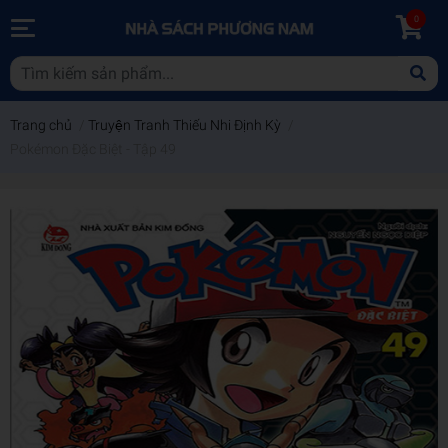
0
Trang chủ
/
Truyện Tranh Thiếu Nhi Định Kỳ
/
Pokémon Đặc Biệt - Tập 49