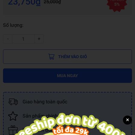
23,750₫
25,000₫
5%
Số lượng:
-
+
THÊM VÀO GIỎ
MUA NGAY
Giao hàng toàn quốc
Sản phẩm chính hãng
×
Tích điểm đổi quà