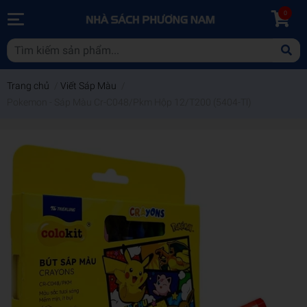
0
Trang chủ
/
Viết Sáp Màu
/
Pokemon - Sáp Màu Cr-C048/Pkm Hộp 12/T200 (5404-Tl)