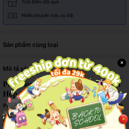
Tích điểm đổi quà
Nhiều khuyến mãi, ưu đãi
Sản phẩm cùng loại
×
Mô tả sản phẩm
Pokemon - Sáp Màu Cr-C048/Pkm
Hộp 12/T200 (5404-Tl)
Pokémon - Sáp Màu CR-C048/PKM Hộp 12/T200
sở hữu thiết kế sinh động với hình ảnh các nhân vật
Pokémon quen thuộc, mang đến sự hứng thú cho các
bé trong quá trình học tập và sáng tạo. Sản phẩm gồm