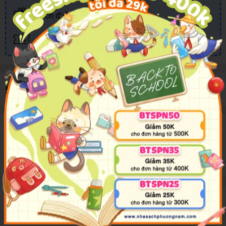
Tích điểm đổi quà
Nhiều khuyến mãi, ưu đãi
Sản phẩm cùng loại
Mô tả sản phẩm
Thông tin sản phẩm đang được cập nhật
Đánh giá sản phẩm