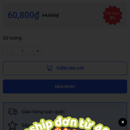
60,800₫
Tiết kiệm
64,000₫
5%
Số lượng:
-
+
THÊM VÀO GIỎ
MUA NGAY
Giao hàng toàn quốc
×
Sản phẩm chính hãng