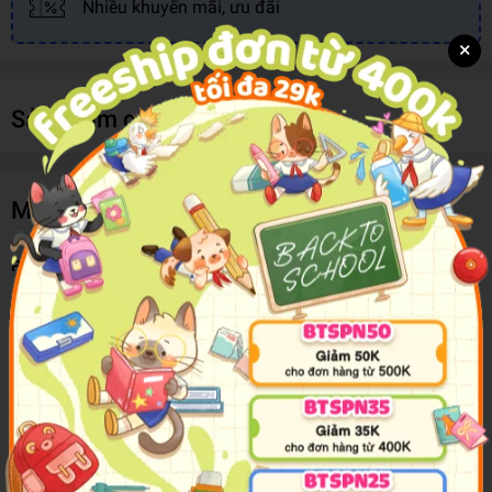
Nhiều khuyến mãi, ưu đãi
×
Sản phẩm cùng loại
Mô tả sản phẩm
Practice Book: Number Skills
Get Set Go Mathematics Practice Book: Number Skills is a highly
illustrated activity book that makes creative use of familiar fairytales
to introduce simple calculations in a way that is engaging and full of
fun. Packed with number activities, all with simple instructions to
follow Explores basic skills such as number pairs from 1 to 10 in an
approachable way through the use of fairytales and charming
illustrations Mathematical content devised by numeracy expert