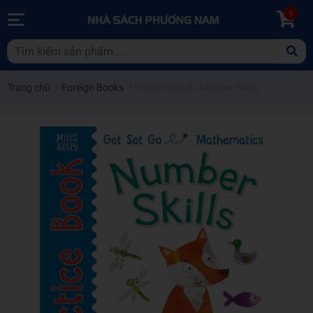
0
Trang chủ
/
Foreign Books
/
Practice Book: Number Skills