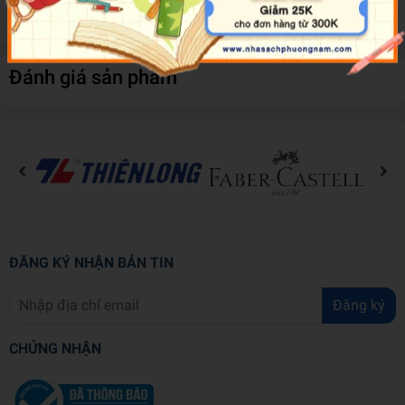
Caroline Clissold
Đánh giá sản phẩm
ĐĂNG KÝ NHẬN BẢN TIN
Đăng ký
CHỨNG NHẬN