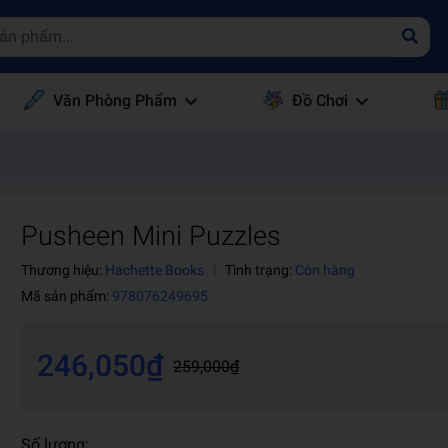
Văn Phòng Phẩm
Đồ Chơi
Pusheen Mini Puzzles
Thương hiệu:
Hachette Books
|
Tình trạng:
Còn hàng
Mã sản phẩm:
978076249695
246,050₫
259,000₫
Số lượng: