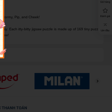
Giỏ hàng
Đánh giá
s Stormy, Pip, and Cheek!
day. Each itty-bitty jigsaw puzzle is made up of 169 tiny puzzle
Lên đầu
 anew!
C THANH TOÁN