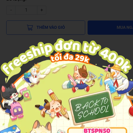
-
+
THÊM VÀO GIỎ
MUA NG