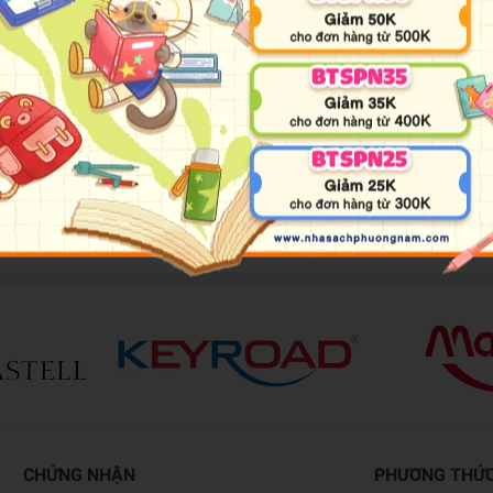
together two cute scenes of the naughty, lovable Pusheen and her friend
een and her pals baking, another of the squad flying kites on a sunny 
t-glue together and frame as decoration or simply break apart and start
CHỨNG NHẬN
PHƯƠNG THỨ