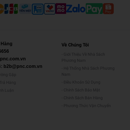
 Hàng
Về Chúng Tôi
6656
Giới Thiệu Về Nhà Sách
@pnc.com.vn
Phương Nam
B: b2b@pnc.com.vn
Hệ Thống Nhà Sách Phương
Nam
ường Gặp
Điều Khoản Sử Dụng
/Trả Hàng
Chính Sách Bảo Mật
ình Luận
Chính Sách Bán Hàng
Phương Thức Vận Chuyển