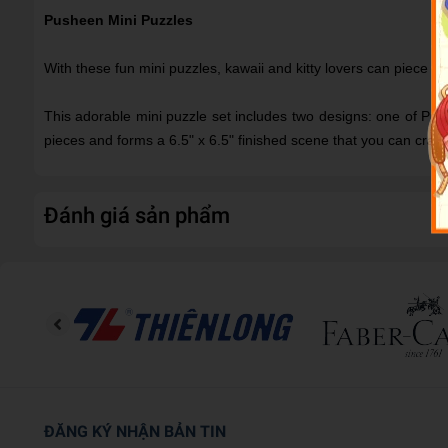
Pusheen Mini Puzzles
With these fun mini puzzles, kawaii and kitty lovers can piece 
This adorable mini puzzle set includes two designs: one of Push
pieces and forms a 6.5" x 6.5" finished scene that you can craf
Đánh giá sản phẩm
ĐĂNG KÝ NHẬN BẢN TIN