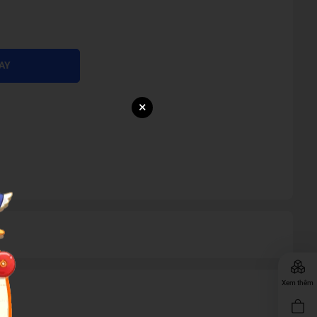
AY
×
Xem thêm