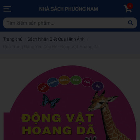
0
Trang chủ
/
Sách Nhận Biết Qua Hình Ảnh
/
Quả Trứng Đáng Yêu Của Bé - Động Vật Hoang Dã