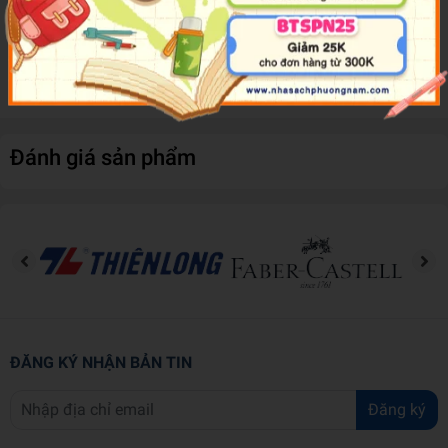
đếm, Đồ vật, Trái cây. Với sáng tạo một khuôn khổ sách độc đáo,
màu sắc bắt mắt, và đặc biệt phần giới thiệu có thơ sẽ giúp cho các
bé tiếp cận kiến thức một cách dễ dàng và hiệu quả.
Đánh giá sản phẩm
ĐĂNG KÝ NHẬN BẢN TIN
Đăng ký