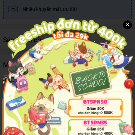
Nhiều khuyến mãi, ưu đãi
×
Sản phẩm cùng loại
Mô tả sản phẩm
Quả Trứng Đáng Yêu Của Bé - Động Vật Hoang Dã
Lứa tuổi nhà trẻ và mầm non là lứa tuổi bắt đầu biết nhận thức, và
yêu thích tìm hiểu khám phá thế giới xung quanh mình. Bộ sách
Quả trứng đáng yêu của bé
được biên soạn dựa trên lứa tuổi và
nhu cầu tìm hiểu của các bé.
Nội dung được chia thành 8 chủ đề quen thuộc với các em: Màu
sắc, Hình dạng, Rau củ, Động vật nuôi, Động vật hoang dã, Học