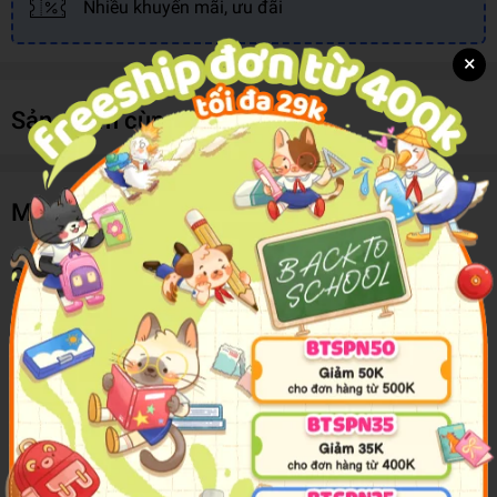
Nhiều khuyến mãi, ưu đãi
×
Sản phẩm cùng loại
Mô tả sản phẩm
Quạt Sạc Cầm Tay YS1906A
Kiểu dáng nhỏ gọn, màu sắc tươi trẻ
Tính năng: làm mát, kết nối qua cổng USB, quạt được trang bị cục
pin Lion có thể sạc lại nhiều lần sau khi hết pin, rất thuận tiện.
Bạn chỉ cần sử dụng chiếc cáp đi kèm để kết nối quạt với các thiết
bị khác như máy tính, pin sạc dự phòng...là đã có thể nạp lại năng