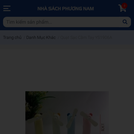
0
Trang chủ
/
Danh Mục Khác
/
Quạt Sạc Cầm Tay YS1906A