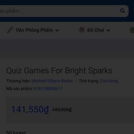
Văn Phòng Phẩm
Đồ Chơi
Quiz Games For Bright Sparks
Thương hiệu:
Michael O'Mara Books
|
Tình trạng:
Còn hàng
Mã sản phẩm:
978178055617
141,550₫
149,000₫
Số lượng: