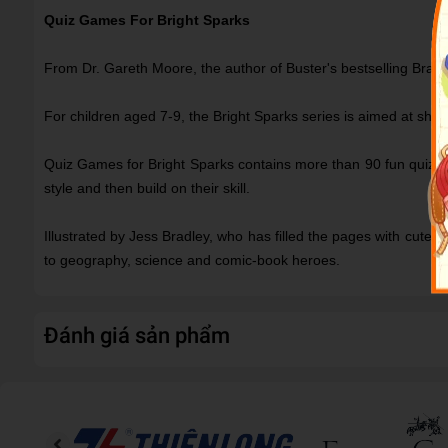
Quiz Games For Bright Sparks
From Dr. Gareth Moore, the author of Buster's bestselling Brain 
For children aged 7-9, the Bright Sparks series is aimed at sha
Quiz Games for Bright Sparks contains more than 90 fun quizzes 
style and then build on their skill.
Illustrated by Jess Bradley, who has filled the pages with cute
to geography, science and comic-book heroes.
Đánh giá sản phẩm