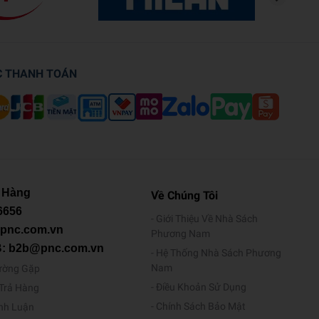
C THANH TOÁN
 Hàng
Về Chúng Tôi
6656
Giới Thiệu Về Nhà Sách
@pnc.com.vn
Phương Nam
B: b2b@pnc.com.vn
Hệ Thống Nhà Sách Phương
Nam
ường Gặp
Điều Khoản Sử Dụng
/Trả Hàng
Chính Sách Bảo Mật
ình Luận