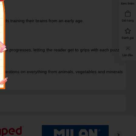
Xem thêm
ids training their brains from an early age.
Giỏ hàng
Đánh giá
ook progresses, letting the reader get to grips with each puzzle
Lên đầu
es questions on everything from animals, vegetables and minerals