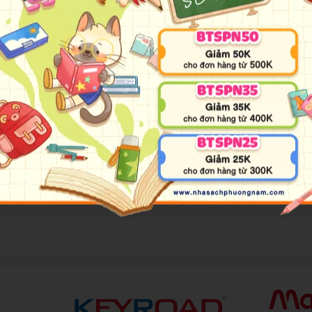
Games for Clever Kids series, comes a new collection of puzzles to get k
rpening the minds of the next generation of puzzle masters.
for kids to complete. The quizzes gradually get more difficult as the b
 and funny kawaii-style creatures, Quiz Games for Bright Sparks includ