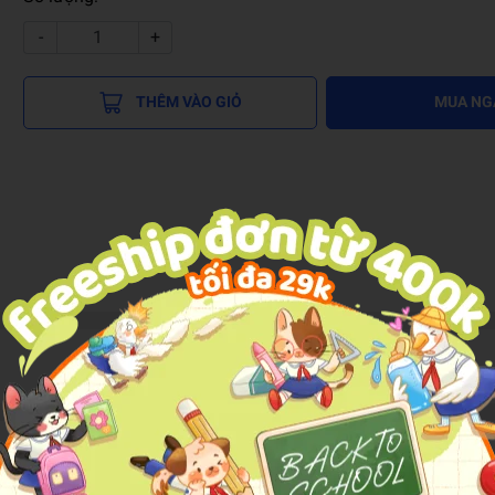
-
+
THÊM VÀO GIỎ
MUA NG