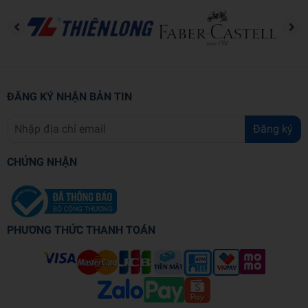
ĐĂNG KÝ NHẬN BẢN TIN
Đăng ký
CHỨNG NHẬN
PHƯƠNG THỨC THANH TOÁN