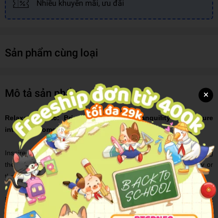
Nhiều khuyến mãi, ưu đãi
Sản phẩm cùng loại
Mô tả sản phẩm
×
Relaxed Rustic: Bring Scandinavian Tranquility and Nature
into Your Home
Inspired by nature, these beautiful interiors show how you can bring
the natural world into your home whether you live in the country or
the city.
Relaxed rustic interiors are about embracing the pared-back
lifestyle of living in the country, taking nature as the main point of