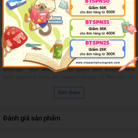
inspiration. Use colours, textures and details to create a home in
which to unwind - a retreat from the rest of the world. Niki
Brantmark explores various takes on this simple, informal style. The
graphical look is striking, reminiscent of exposed landscapes: think
whitewashed ceilings, rugged stone surfaces and striking black
features, softened by cosy soft furnishings and fresh plants and
flowers. Savanna style introduces warmer hues, featuring painted
wood and reds, oranges and browns in textiles, furniture and
collectibles. Nordic interiors take in the best of the Scandinavian
landscape - clean white backdrops against sleek designs - while
those inspired by forest and mountain streams are filled with rich,
deep greens and blues, combined with traditional patterns and
features, such as log burners, wood panelling and woven rugs. The
Xem thêm
stunning photography for this book takes in locations across
Scandinavia and the United States, and all evoke an ideal, rural life,
adapted to modern living.
Đánh giá sản phẩm