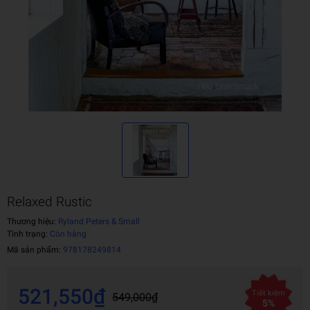
Relaxed Rustic
Thương hiệu:
Ryland Peters & Small
Tình trạng:
Còn hàng
Mã sản phẩm:
978178249814
521,550₫
Tiết kiệm
549,000₫
5%