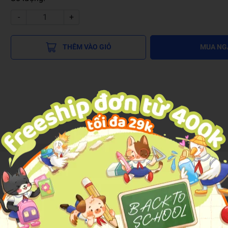
-
+
THÊM VÀO GIỎ
MUA NG