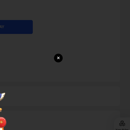
AY
×
Xem thêm