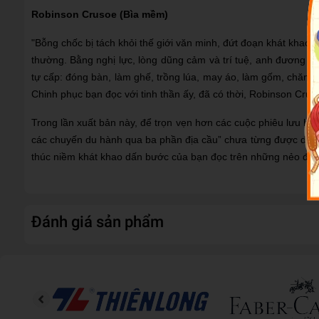
Robinson Crusoe (Bìa mềm)
"Bỗng chốc bị tách khỏi thế giới văn minh, đứt đoạn khát khao
thường. Bằng nghị lực, lòng dũng cảm và trí tuệ, anh đương đ
tự cấp: đóng bàn, làm ghế, trồng lúa, may áo, làm gốm, chăn d
Chinh phục bạn đọc với tinh thần ấy, đã có thời, Robinson Crus
Trong lần xuất bản này, để trọn vẹn hơn các cuộc phiêu lưu hấp
các chuyến du hành qua ba phần địa cầu” chưa từng được dịch 
thúc niềm khát khao dấn bước của bạn đọc trên những nẻo đườ
Đánh giá sản phẩm