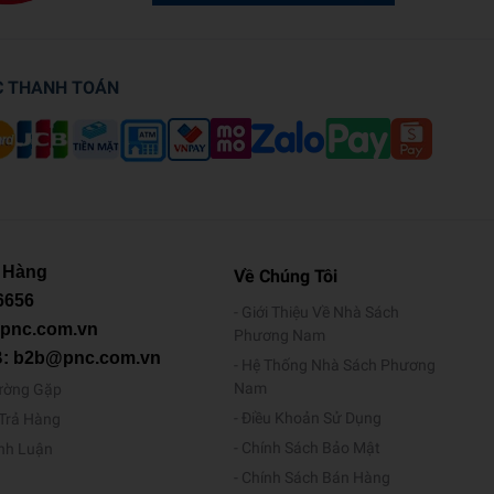
C THANH TOÁN
 Hàng
Về Chúng Tôi
6656
Giới Thiệu Về Nhà Sách
@pnc.com.vn
Phương Nam
B: b2b@pnc.com.vn
Hệ Thống Nhà Sách Phương
Nam
ường Gặp
Điều Khoản Sử Dụng
/Trả Hàng
Chính Sách Bảo Mật
ình Luận
Chính Sách Bán Hàng