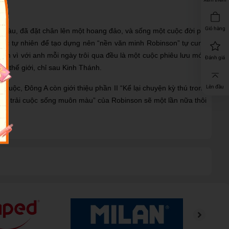
Giỏ hàng
m tàu, đã đặt chân lên một hoang đảo, và sống một cuộc đời phi
phục tự nhiên để tạo dựng nên “nền văn minh Robinson” tự cung
ệm vì với anh mỗi ngày trôi qua đều là một cuộc phiêu lưu mới.
Đánh giá
n thế giới, chỉ sau Kinh Thánh.
huộc, Đông A còn giới thiệu phần II “Kể lại chuyện kỳ thú trong
Lên đầu
nếm trải cuộc sống muôn màu” của Robinson sẽ một lần nữa thôi