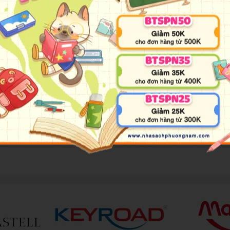
 phiêu lưu bốn bể, chàng thanh niên Robinson, nạn nhân của một vụ đắ
ầu cùng thổ dân ăn thịt người, chiến đấu với hàng đàn thú dữ, chinh 
ê… Robinson luôn sống lạc quan với niềm vui thú sáng tạo và trải nghi
oe xếp thứ hai trong các tác phẩm được dịch ra nhiều ngôn ngữ nhất trê
 dẫn của Robinson, bên cạnh phần I “Trôi dạt nơi hoang đảo” đã quen t
và xuất bản tại Việt Nam. Mong rằng, “bảy mươi hai năm phiêu lưu, 
ng của riêng mình."