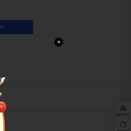
AY
×
Xem thêm
Giỏ hàng