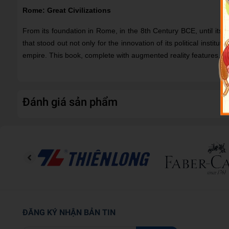
Rome: Great Civilizations
From its foundation in Rome, in the 8th Century BCE, until its fa
that stood out not only for the innovation of its political institut
empire. This book, complete with augmented reality features, wi
Đánh giá sản phẩm
ĐĂNG KÝ NHẬN BẢN TIN