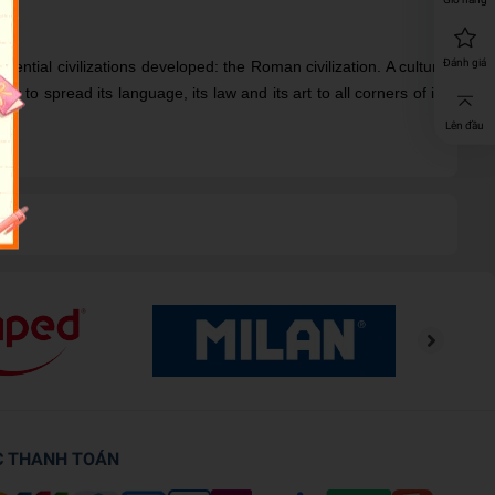
Đánh giá
uential civilizations developed: the Roman civilization. A culture
ity to spread its language, its law and its art to all corners of its
Lên đầu
C THANH TOÁN