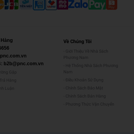
 Hàng
Về Chúng Tôi
6656
Giới Thiệu Về Nhà Sách
@pnc.com.vn
Phương Nam
B: b2b@pnc.com.vn
Hệ Thống Nhà Sách Phương
Nam
ường Gặp
Điều Khoản Sử Dụng
/Trả Hàng
Chính Sách Bảo Mật
ình Luận
Chính Sách Bán Hàng
Phương Thức Vận Chuyển