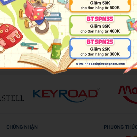
ll, in the 5th Century CE, one of humanity's most extraordinary and infl
ions and the extent of its great feats of engineering, but also for its capac
ll shed light on Rome for young and curious minds.
CHỨNG NHẬN
PHƯƠNG THỨ