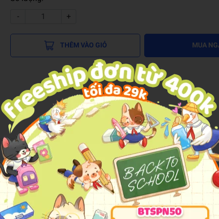
-
+
THÊM VÀO GIỎ
MUA NG