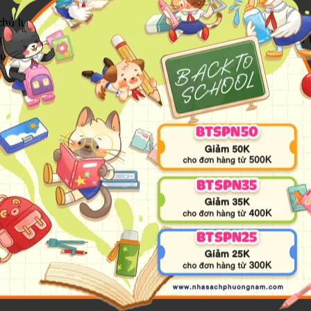
chủ lực là Rubik – món đồ chơi được săn đón nhiều nhất hiện
hiệp đến cơ bản, các ưu điểm nổi trội của rubik Yongjun như t
giúp người chơi dễ dàng tìm ra sản phẩm thích hợp nhất với nhu