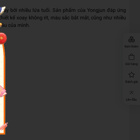
 nay bởi nhiều lứa tuổi. Sản phẩm của Yongjun đáp ứng
hiết kế xoay không rít, màu sắc bắt mắt, cũng như nhiều
 cầu của mình.
Xem thêm
Giỏ hàng
Đánh giá
Lên đầu