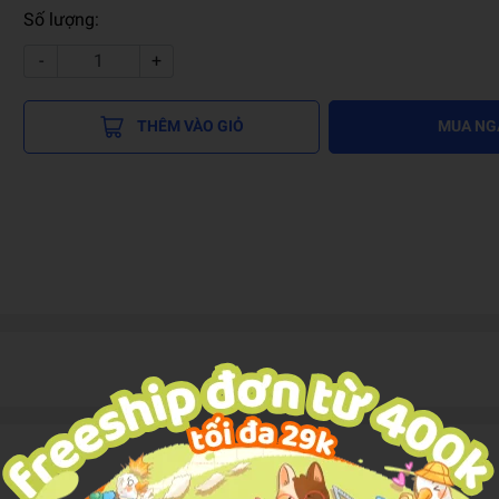
Số lượng:
-
+
THÊM VÀO GIỎ
MUA NG