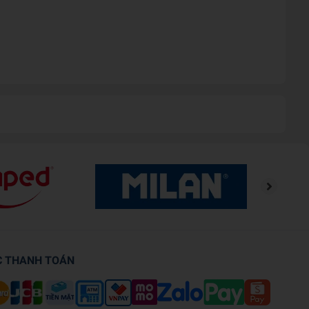
974 và đã trở thành món đồ chơi quen thuộc kể từ những
 màu.
ọn, những chi tiết được xoay dễ dàng và cách chơi cũng vô
C THANH TOÁN