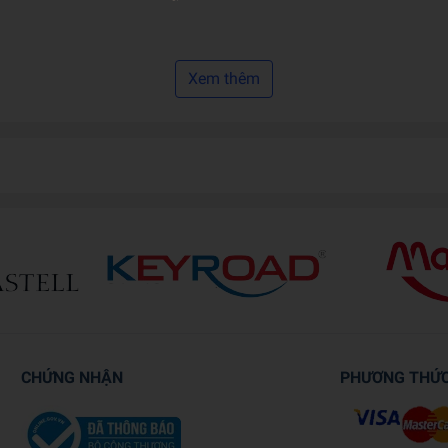
Xem thêm
c và kiến trúc sư người Hungary Erno Rubik sáng chế ra năm 1
chơi chỉ cần xoay cho đến khi tất các mặt của rubik đều cùng 1
ể trẻ có thể chơi mọi lúc mọi nơi bởi kích cỡ và kiểu dáng nhỏ g
CHỨNG NHẬN
PHƯƠNG THỨ