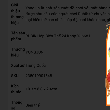
Giới
Yongjun là nhà sản xuất đồ chơi với mặt hàng 
thiệu
được nhu cầu của người chơi Rubik từ chuyên ng
thương
loại biến thể cho nhiều cấp độ chơi khác nhau, 
hiệu
Tên sản
RUBIK Hộp Biến Thể 24 Khớp YJ6681
phẩm
Thương
YONGJUN
hiệu
Xuất xứ
Trung Quốc
SKU
235019901648
Kích
10.3 x 6.8 x 2.4cm
thước
Thông
Biến thể
số