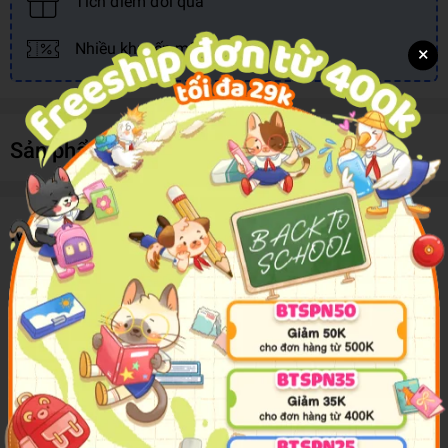
Tích điểm đổi quà
Nhiều khuyến mãi, ưu đãi
×
Sản phẩm cùng loại
Mô tả sản phẩm
Ruột Bút Chì Bấm Sakura XK-3#2B, 0.3, 2B
Ruột Bút Chì Bấm Sakura là ngòi chì thay thế Sakura Polymer
Leads được sản xuất tại Nhật Bản
Ruột chì được làm từ chất liệu cao cấp, khó gãy.
Được dùng để thay thế trong bút chì bấm.
Là sản phẩm cần thiết khi bạn sử dụng bút chì bấm, bút chì kỹ