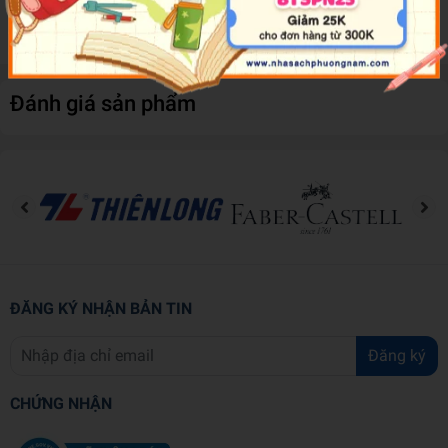
thuật.
Đạt tiêu chuẩn an toàn: ACMI
Đánh giá sản phẩm
ĐĂNG KÝ NHẬN BẢN TIN
Đăng ký
CHỨNG NHẬN