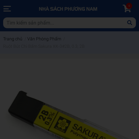
0
Trang chủ
/
Văn Phòng Phẩm
/
Ruột Bút Chì Bấm Sakura XK-3#2B, 0.3, 2B