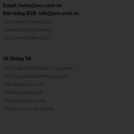
Tr
Email: hotro@pnc.com.vn
ọ
Bán hàng B2B: b2b@pnc.com.vn
n
Các Câu Hỏi Thường Gặp
g
10g
Chính Sách Đổi/Trả Hàng
lư
Quy Định Viết Bình Luận
ợ
n
g
Về Chúng Tôi
Ruột Viết Máy Xanh 6603
Giới Thiệu Về Nhà Sách Phương Nam
Hệ Thống Nhà Sách Phương Nam
M
Ống mực tiêu chuẩn với đóng kín, màu xanh tiêu chuẩn
Điều Khoản Sử Dụng
ô
và có thể xóa được.
tả
Chính Sách Bảo Mật
Thích hợp cho Schneider và nhiều bút máy và con lăn hộp
Chính Sách Bán Hàng
mực khác.
Phương Thức Vận Chuyển