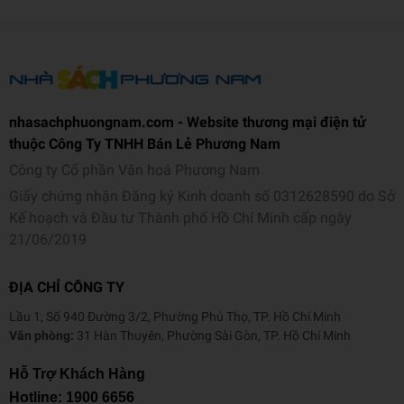
th
49 x 10 mm
ư
ớ
c
C
nhasachphuongnam.com - Website thương mại điện tử
h
thuộc Công Ty TNHH Bán Lẻ Phương Nam
ất
Công ty Cổ phần Văn hoá Phương Nam
Nhựa
li
Giấy chứng nhận Đăng ký Kinh doanh số 0312628590 do Sở
ệ
Kế hoạch và Đầu tư Thành phố Hồ Chí Minh cấp ngày
u
21/06/2019
M
ĐỊA CHỈ CÔNG TY
à
u
Lầu 1, Số 940 Đường 3/2, Phường Phú Thọ, TP. Hồ Chí Minh
Mực xanh
s
Văn phòng:
31 Hàn Thuyên, Phường Sài Gòn, TP. Hồ Chí Minh
ắ
Hỗ Trợ Khách Hàng
c
Hotline:
1900 6656