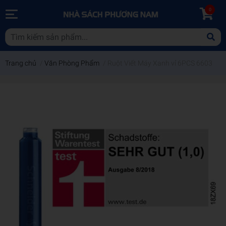
0
Trang chủ
/
Văn Phòng Phẩm
/
Ruột Viết Máy Xanh vỉ 6PCS 6603