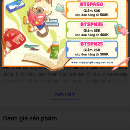
Cuốn Truyện cổ Andersen mà bạn đang cầm trên tay là tuyển tập
những tác phẩm đặc sắc nhất của ông, do nhà văn kiêm dịch giả
Arnica Esterl tuyển chọn và kể lại. Với giọng văn cô đọng, giàu
nhịp điệu và giàu hình ảnh, những câu chuyện quen thuộc như
Nàng Tiên Cá bé nhỏ, Bộ quần áo mới của Hoàng đế, Chú lính
thiếc kiên cường, Bà Chúa Tuyết, Cô bé bán diêm… hiện lên vừa
gần gũi, vừa mới mẻ, như những chuyến phiêu lưu đầy mê hoặc
mở ra trước mắt người đọc.
Một điểm đặc biệt làm nên sức hấp dẫn khó quên của cuốn sách
chính là hệ thống tranh minh họa tuyệt đẹp của họa sĩ Anastassija
Archipowa. Mỗi bức tranh như một khung cửa dẫn vào thế giới cổ
tích mộng mơ: sắc màu dịu dàng, trong trẻo; đường nét mềm mại,
Xem thêm
giàu cảm xúc. Từ đại dương xanh thẳm với những rặng san hô lấp
lánh trong Nàng Tiên Cá, đến khung cảnh băng giá nhưng lung
linh của Bà Chúa Tuyết, hay ánh lửa diêm nhỏ nhoi giữa đêm đông
lạnh lẽo tất cả đều được thể hiện tinh tế, gợi cảm và đầy chất thơ.
Đánh giá sản phẩm
Tranh minh họa không chỉ làm đẹp cho cuốn sách, mà còn giúp các
em nhỏ dễ dàng hình dung, cảm nhận và đắm mình trọn vẹn vào