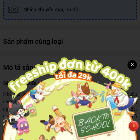
Nhiều khuyến mãi, ưu đãi
Sản phẩm cùng loại
×
Mô tả sản phẩm
Sách Kinh Điển - Truyện Cổ Andersen
Nhà vật lý thiên tài Albert Einstein từng nói: “Nếu bạn muốn
những đứa con của mình trở nên thông minh, hãy kể cho chúng
nghe truyện cổ tích. Nếu bạn muốn chúng thông minh hơn nữa,
hãy kể nhiều truyện cổ tích hơn nữa.” Và khi nhắc đến truyện cổ
tích, không thể không nhắc tới Hans Christian Andersen - “ông vua
truyện cổ tích” của Đan Mạch, người đã trao cho thế giới những
câu chuyện bất hủ nuôi dưỡng tâm hồn bao thế hệ độc giả.