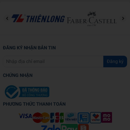
từng câu chuyện.
Với các em nhỏ, đây là món quà nuôi dưỡng trí tưởng tượng, khơi
gợi lòng nhân ái, sự dũng cảm và niềm tin vào những điều tốt đẹp.
Với bạn đọc lớn hơn, tập truyện lại mở ra những tầng cảm xúc sâu
lắng về tình yêu, sự hy sinh, nỗi cô đơn và khát vọng sống. Truyện
cổ Andersen vì thế không chỉ là cuốn sách để đọc, mà còn là người
ĐĂNG KÝ NHẬN BẢN TIN
bạn đồng hành dịu dàng của tâm hồn ở mọi lứa tuổi.
Đăng ký
Thông tin chi tiết
Mã sản phẩm
893528092135
CHỨNG NHẬN
Tên nhà cung cấp
Thái Hà
Tác giả
Hans Christian Andersen
PHƯƠNG THỨC THANH TOÁN
NXB
Văn Học
Năm XB
2026