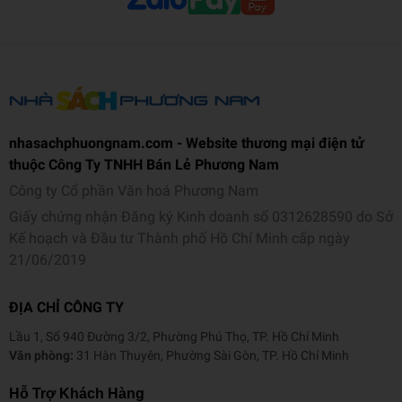
Ngôn ngữ
Tiếng Việt
Trọng lượng (gr)
350
Kích thước (cm)
13 x 19
Số trang
264
nhasachphuongnam.com - Website thương mại điện tử
Hình thức
Bìa mềm
thuộc Công Ty TNHH Bán Lẻ Phương Nam
Công ty Cổ phần Văn hoá Phương Nam
Giấy chứng nhận Đăng ký Kinh doanh số 0312628590 do Sở
Kế hoạch và Đầu tư Thành phố Hồ Chí Minh cấp ngày
21/06/2019
ĐỊA CHỈ CÔNG TY
Lầu 1, Số 940 Đường 3/2, Phường Phú Thọ, TP. Hồ Chí Minh
Văn phòng:
31 Hàn Thuyên, Phường Sài Gòn, TP. Hồ Chí Minh
Hỗ Trợ Khách Hàng