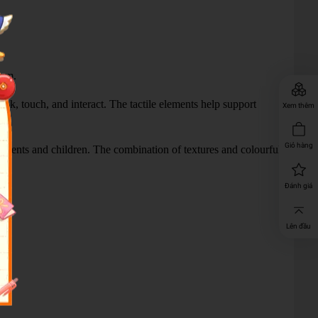
hem.
ook, touch, and interact. The tactile elements help support
Xem thêm
Giỏ hàng
arents and children. The combination of textures and colourful
Đánh giá
Lên đầu