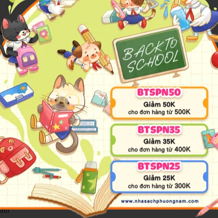
e senses through touch and play!
created for babies and toddlers beginning to explore the world around t
d exciting touch-and-feel textures, each page encourages little ones to l
n and engaging way.
t for early learning, tummy time, and shared reading moments between p
rvation and language skills.
blishing
ain