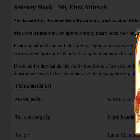
Sensory Book - My First Animals
Stroke soft fur, discover friendly animals, and awaken littl
My First Animals
is a delightful sensory board book specially 
Featuring adorable animal illustrations, high-contrast artwork, an
sensory development while introducing familiar animals in a fu
Designed for tiny hands, the sturdy board-book format is perfec
illustrations keeps babies entertained while helping develop obse
Thông tin chi tiết
Mã sản phẩm
978183509507
Tên nhà cung cấp
North Parade Pu
Tác giả
Laura Chamberl