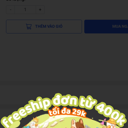
-
+
THÊM VÀO GIỎ
MUA NG