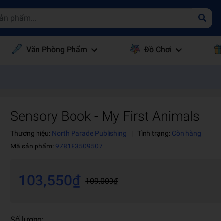
Văn Phòng Phẩm
Đồ Chơi
Sensory Book - My First Animals
Thương hiệu:
North Parade Publishing
|
Tình trạng:
Còn hàng
Mã sản phẩm:
978183509507
103,550₫
109,000₫
Số lượng: