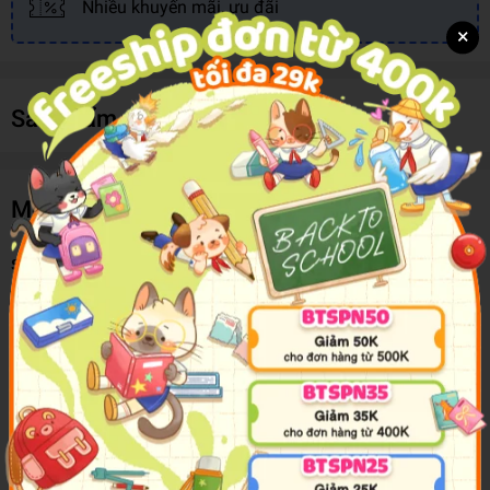
Nhiều khuyến mãi, ưu đãi
×
Sản phẩm cùng loại
Mô tả sản phẩm
Sew Mini Gardens
More Than 18 Plant Plushies To Stitch & Stuff
We’re digging these 4 gardens full of felt friends! Watch your
sewing skills bloom as you stitch more than 18 different plants and
garden friends. You’ll learn how to make cuddly cacti, sweet
succulents, cute carnivorous plants, a variety of bugs, and even a
little garden gnome.