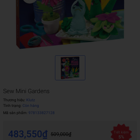
Sew Mini Gardens
Thương hiệu:
Klutz
Tình trạng:
Còn hàng
Mã sản phẩm:
978133827128
483,550₫
Tiết kiệm
509,000₫
5%