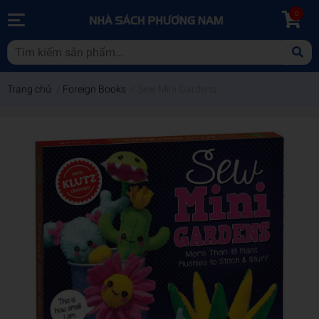
0
Trang chủ
/
Foreign Books
/
Sew Mini Gardens