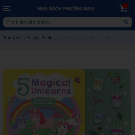
0
Trang chủ
/
Foreign Books
/
Silicon Character Sb - Unicorn