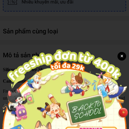
Nhiều khuyến mãi, ưu đãi
Sản phẩm cùng loại
Mô tả sản phẩm
×
Silicon Character Sb - Unicorn
Can counting feel like a magical adventure? Absolutely!
From the very first page, little readers are invited into a sparkling
unicorn world where every number unlocks a new surprise. Instead
of simply learning to count, children become active participants—
searching, counting, listening, and exploring alongside five
adorable unicorn friends.
Each page transforms early learning into play, helping young