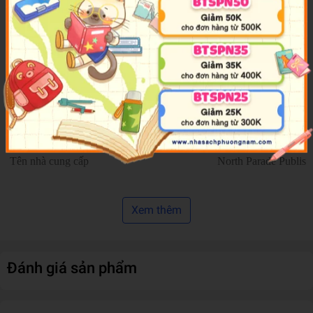
children build number confidence naturally while staying engaged
through interactive sounds and colorful illustrations. The
combination of hands-on discovery and imaginative storytelling
keeps young minds curious from beginning to end.
Thông tin chi tiết
Mã sản phẩm
978183509081
Tên nhà cung cấp
North Parade Publish
Tác giả
North Parade Publish
Xem thêm
NXB
North Parade Publish
Đánh giá sản phẩm
Năm XB
2025